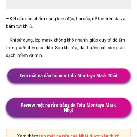
– Kết cấu sản phẩm dạng kem đặc, hơi xốp, dễ tán trên da và
bám tốt khi ủ.
– Khi sử dụng, lớp mask không khô nhanh, giúp duy trì độ ẩm
trong suốt thời gian đắp. Sau khi rửa, da thường có cảm giác
sạch, mềm và mịn.
Xem mặt nạ đậu hũ non Tofu Moritaya Mask Nhật
Review mặt nạ rửa trắng da Tofu Moritaya Mask
Nhật
Xem thêm
top mặt nạ rửa của Nhật được yêu thích