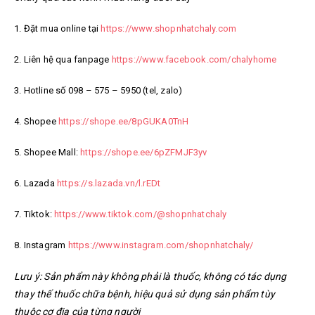
1. Đặt mua online tại
https://www.shopnhatchaly.com
2. Liên hệ qua fanpage
https://www.facebook.com/chalyhome
3. Hotline số 098 – 575 – 5950 (tel, zalo)
4. Shopee
https://shope.ee/8pGUKA0TnH
5. Shopee Mall:
https://shope.ee/6pZFMJF3yv
6. Lazada
https://s.lazada.vn/l.rEDt
7. Tiktok:
https://www.tiktok.com/@shopnhatchaly
8. Instagram
https://www.instagram.com/shopnhatchaly/
Lưu ý: Sản phẩm này không phải là thuốc, không có tác dụng
thay thế thuốc chữa bệnh, hiệu quả sử dụng sản phẩm tùy
thuộc cơ địa của từng người