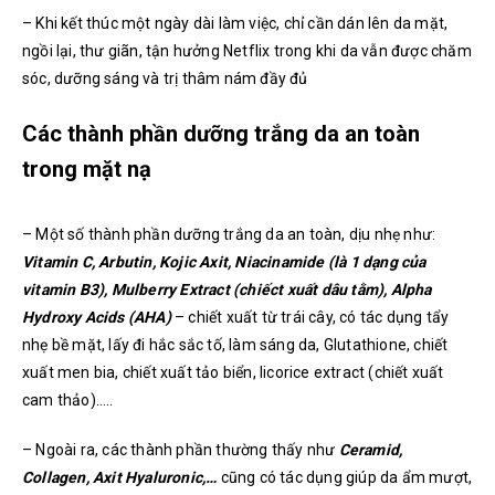
– Khi kết thúc một ngày dài làm việc, chỉ cần dán lên da mặt,
ngồi lại, thư giãn, tận hưởng Netflix trong khi da vẫn được chăm
sóc, dưỡng sáng và trị thâm nám đầy đủ
Các thành phần dưỡng trắng da an toàn
trong mặt nạ
– Một số thành phần dưỡng trắng da an toàn, dịu nhẹ như:
Vitamin C, Arbutin, Kojic Axit, Niacinamide (là 1 dạng của
vitamin B3), Mulberry Extract (chiếct xuất dâu tằm), Alpha
Hydroxy Acids (AHA)
– chiết xuất từ trái cây, có tác dụng tẩy
nhẹ bề mặt, lấy đi hắc sắc tố, làm sáng da, Glutathione, chiết
xuất men bia, chiết xuất tảo biển, licorice extract (chiết xuất
cam thảo)…..
– Ngoài ra, các thành phần thường thấy như
Ceramid,
Collagen, Axit Hyaluronic,…
cũng có tác dụng giúp da ẩm mượt,