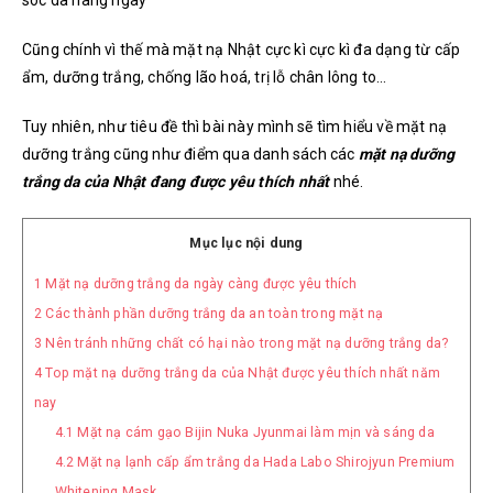
sóc da hàng ngày
Cũng chính vì thế mà mặt nạ Nhật cực kì cực kì đa dạng từ cấp
ẩm, dưỡng trắng, chống lão hoá, trị lỗ chân lông to…
Tuy nhiên, như tiêu đề thì bài này mình sẽ tìm hiểu về mặt nạ
dưỡng trắng cũng như điểm qua danh sách các
mặt nạ dưỡng
trắng da của Nhật đang được yêu thích nhất
nhé.
Mục lục nội dung
1
Mặt nạ dưỡng trắng da ngày càng được yêu thích
2
Các thành phần dưỡng trắng da an toàn trong mặt nạ
3
Nên tránh những chất có hại nào trong mặt nạ dưỡng trắng da?
4
Top mặt nạ dưỡng trắng da của Nhật được yêu thích nhất năm
nay
4.1
Mặt nạ cám gạo Bijin Nuka Jyunmai làm mịn và sáng da
4.2
Mặt nạ lạnh cấp ẩm trắng da Hada Labo Shirojyun Premium
Whitening Mask