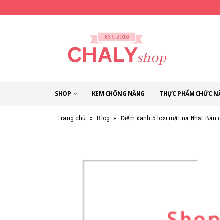
SHOP
KEM CHỐNG NẮNG
THỰC PHẨM CHỨC N
Trang chủ
»
Blog
»
Điểm danh 5 loại mặt nạ Nhật Bản 