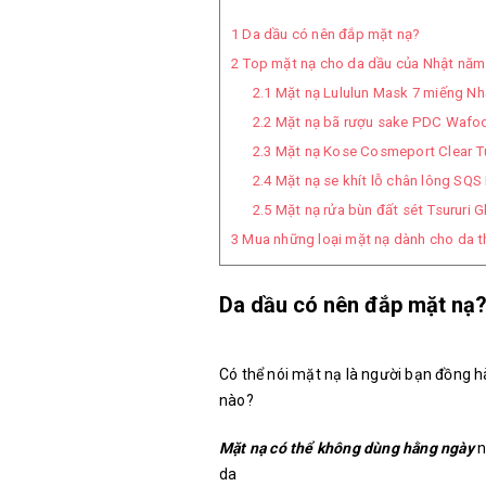
1
Da dầu có nên đắp mặt nạ?
2
Top mặt nạ cho da dầu của Nhật năm
2.1
Mặt nạ Lululun Mask 7 miếng Nh
2.2
Mặt nạ bã rượu sake PDC Wafo
2.3
Mặt nạ Kose Cosmeport Clear T
2.4
Mặt nạ se khít lỗ chân lông SQ
2.5
Mặt nạ rửa bùn đất sét Tsururi G
3
Mua những loại mặt nạ dành cho da t
Da dầu có nên đắp mặt nạ
Có thể nói mặt nạ là người bạn đồng h
nào?
Mặt nạ có thể không dùng hằng ngày
n
da