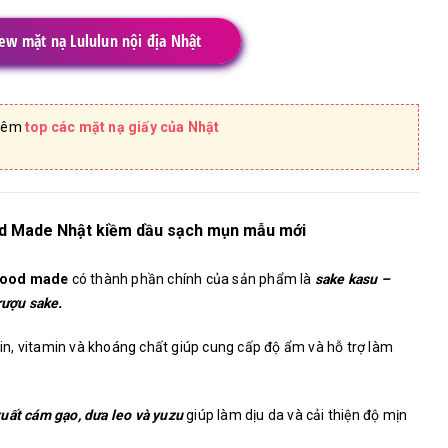
ew mặt nạ Lululun nội địa Nhật
hêm
top các mặt nạ giấy của Nhật
d Made Nhật kiềm dầu sạch mụn mẫu mới
afood made
có thành phần chính của sản phẩm là
sake kasu –
rượu sake.
n, vitamin và khoáng chất giúp cung cấp độ ẩm và hỗ trợ làm
xuất cám gạo, dưa leo và yuzu
giúp làm dịu da và cải thiện độ mịn