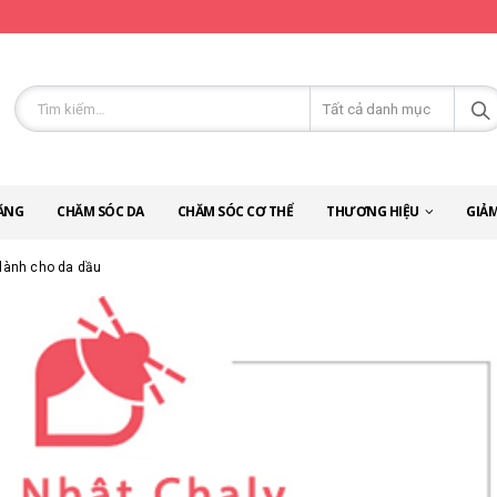
ĂNG
CHĂM SÓC DA
CHĂM SÓC CƠ THỂ
THƯƠNG HIỆU
GIẢM
dành cho da dầu