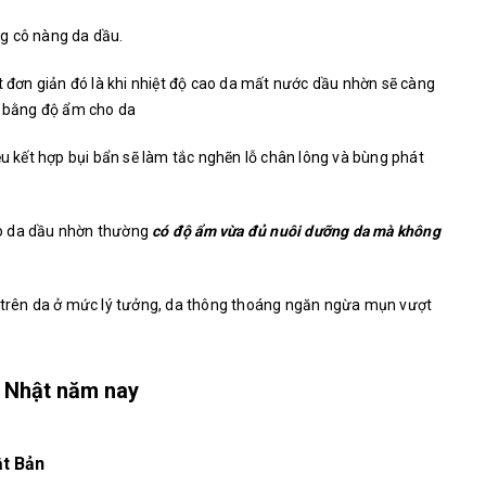
g cô nàng da dầu.
t đơn giản đó là khi nhiệt độ cao da mất nước dầu nhờn sẽ càng
n bằng độ ẩm cho da
ều kết hợp bụi bẩn sẽ làm tắc nghẽn lỗ chân lông và bùng phát
o da dầu nhờn thường
có độ ẩm vừa đủ nuôi dưỡng da mà không
u trên da ở mức lý tưởng, da thông thoáng ngăn ngừa mụn vượt
a Nhật năm nay
ật Bản