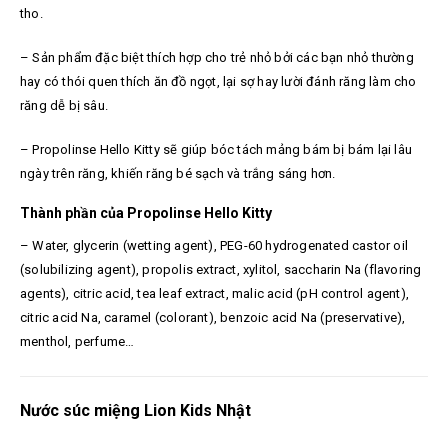
tho.
– Sản phẩm đặc biệt thích hợp cho trẻ nhỏ bởi các bạn nhỏ thường
hay có thói quen thích ăn đồ ngọt, lại sợ hay lười đánh răng làm cho
răng dễ bị sâu.
– Propolinse Hello Kitty sẽ giúp bóc tách mảng bám bị bám lại lâu
ngày trên răng, khiến răng bé sạch và trắng sáng hơn.
Thành phần của Propolinse Hello Kitty
– Water, glycerin (wetting agent), PEG-60 hydrogenated castor oil
(solubilizing agent), propolis extract, xylitol, saccharin Na (flavoring
agents), citric acid, tea leaf extract, malic acid (pH control agent),
citric acid Na, caramel (colorant), benzoic acid Na (preservative),
menthol, perfume…
Nước súc miệng Lion Kids Nhật