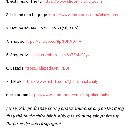
1. Đặt mua online tại
https://www.shopnhatchaly.com
2. Liên hệ qua fanpage
https://www.facebook.com/chalyhome
3. Hotline số 098 – 575 – 5950 (tel, zalo)
4. Shopee
https://shope.ee/8pGUKA0TnH
5. Shopee Mall:
https://shope.ee/6pZFMJF3yv
6. Lazada
https://s.lazada.vn/l.rEDt
7. Tiktok:
https://www.tiktok.com/@shopnhatchaly
8. Instagram
https://www.instagram.com/shopnhatchaly/
Lưu ý: Sản phẩm này không phải là thuốc, không có tác dụng
thay thế thuốc chữa bệnh, hiệu quả sử dụng sản phẩm tùy
thuộc cơ địa của từng người