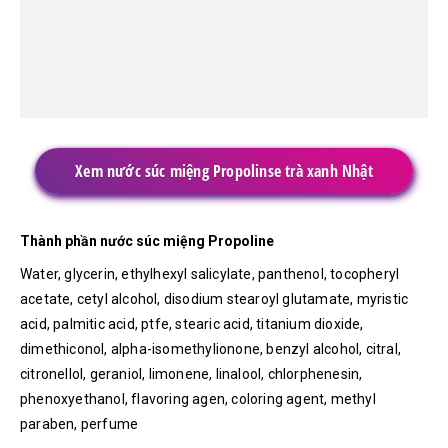
Xem nước súc miệng Propolinse trà xanh Nhật
Thành phần nước súc miệng Propoline
Water, glycerin, ethylhexyl salicylate, panthenol, tocopheryl
acetate, cetyl alcohol, disodium stearoyl glutamate, myristic
acid, palmitic acid, ptfe, stearic acid, titanium dioxide,
dimethiconol, alpha-isomethylionone, benzyl alcohol, citral,
citronellol, geraniol, limonene, linalool, chlorphenesin,
phenoxyethanol, flavoring agen, coloring agent, methyl
paraben, perfume