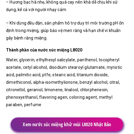
– Hương bạc hà nhẹ, không quá cay nên khá dễ chịu khi sử
dụng, kể cả với người nhạy cảm.
– Khi dùng đều đặn, sản phẩm hỗ trợ duy trì môi trường pH ổn
định trong miệng, giúp bảo vệ men răng và hạn chế vi khuẩn
gây bệnh răng miệng.
Thành phần của nước súc miệng L8020
Water, glycerin, ethylhexyl salicylate, panthenol, tocopheryl
acetate, cetyl alcohol, disodium stearoyl glutamate, myristic
acid, palmitic acid, ptfe, stearic acid, titanium dioxide,
dimethiconol, alpha-isomethylionone, benzyl alcohol, citral,
citronellol, geraniol, limonene, linalool, chlorphenesin,
phenoxyethanol, flavoring agen, coloring agent, methyl
paraben, perfume
Xem nước súc miệng khử mùi L8020 Nhật Bản