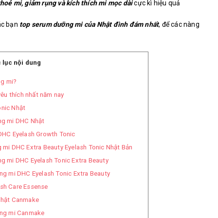
hoẻ mi, giảm rụng và kích thích mi mọc dài
cực kì hiệu quả
các bạn
top serum dưỡng mi của Nhật đình đám nhất
, để các nàng
 lục nội dung
ng mi?
êu thích nhất năm nay
nic Nhật
ng mi DHC Nhật
DHC Eyelash Growth Tonic
 mi DHC Extra Beauty Eyelash Tonic Nhật Bản
 mi DHC Eyelash Tonic Extra Beauty
g mi DHC Eyelash Tonic Extra Beauty
sh Care Essense
Nhật Canmake
ỡng mi Canmake