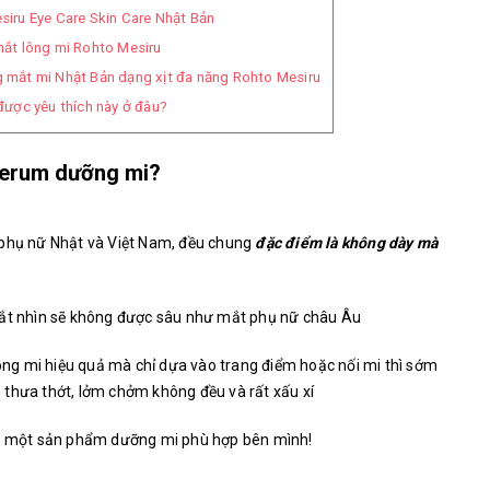
iru Eye Care Skin Care Nhật Bản
ắt lông mi Rohto Mesiru
mắt mi Nhật Bản dạng xịt đa năng Rohto Mesiru
ược yêu thích này ở đâu?
serum dưỡng mi?
 phụ nữ Nhật và Việt Nam, đều chung
đặc điểm là không dày mà
mắt nhìn sẽ không được sâu như mắt phụ nữ châu Âu
g mi hiệu quả mà chỉ dựa vào trang điểm hoặc nối mi thì sớm
 thưa thớt, lởm chởm không đều và rất xấu xí
ới một sản phẩm dưỡng mi phù hợp bên mình!