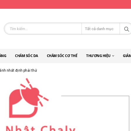
ĂNG
CHĂM SÓC DA
CHĂM SÓC CƠ THỂ
THƯƠNG HIỆU
GIẢM
ánh nhất định phải thử