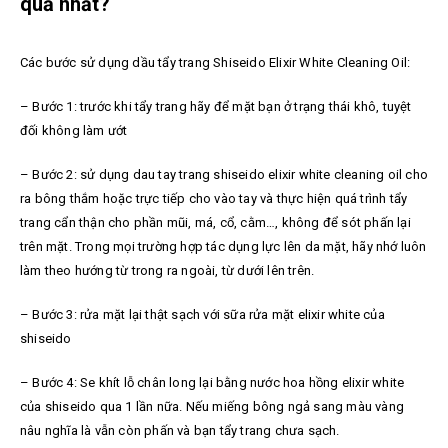
quả nhất?
Các bước sử dụng d
ầu tẩy trang Shiseido Elixir White Cleaning Oil:
– Bước 1: trước khi tẩy trang hãy để mặt bạn ở trạng thái khô, tuyệt
đối không làm ướt
– Bước 2: sử dụng dau tay trang shiseido elixir white cleaning oil cho
ra bông thắm hoặc trực tiếp cho vào tay và thực hiện quá trình tẩy
trang cẩn thận cho phần mũi, má, cổ, cằm…, không để sót phấn lại
trên mặt. Trong mọi trường hợp tác dụng lực lên da mặt, hãy nhớ luôn
làm theo hướng từ trong ra ngoài, từ dưới lên trên.
– Bước 3: rửa mặt lại thật sạch với sữa rửa mặt elixir white của
shiseido
– Bước 4: Se khít lỗ chân long lại bằng nước hoa hồng elixir white
của shiseido qua 1 lần nữa. Nếu miếng bông ngả sang màu vàng
nâu nghĩa là vẫn còn phấn và bạn tẩy trang chưa sạch.