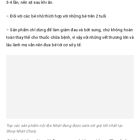
3-4 lần, nên xịt sau khi ăn.
–
Đối với các bé nhỏ thích hợp với những bé trên 2 tuổi.
–
Sản phẩm chỉ dùng để làm giảm đau và bớt sưng, chứ không hoàn
toàn thay thế cho thuốc chữa bệnh, vì vậy với những vết thương lớn và
lâu lành mẹ vẫn nên đưa bé tới cơ sở y tế.
Top các sản phẩm nội địa Nhật đang được sale với giá tốt nhất tại
Shop Nhật Chaly