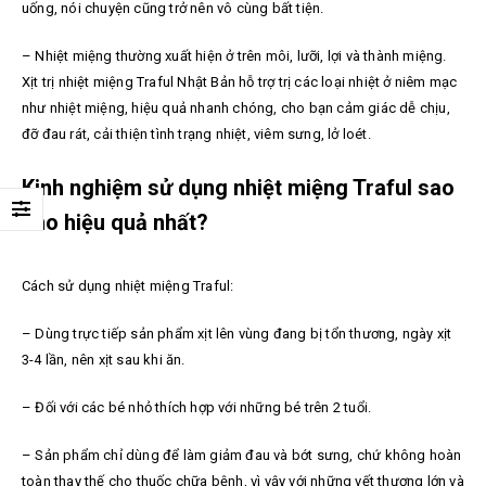
uống, nói chuyện cũng trở nên vô cùng bất tiện.
–
Nhiệt miệng thường xuất hiện ở trên môi, lưỡi, lợi và thành miệng.
Xịt trị nhiệt miệng Traful Nhật Bản hỗ trợ trị các loại nhiệt ở niêm mạc
như nhiệt miệng, hiệu quả nhanh chóng, cho bạn cảm giác dễ chịu,
đỡ đau rát, cải thiện tình trạng nhiệt, viêm sưng, lở loét.
Kinh nghiệm sử dụng nhiệt miệng Traful sao
cho hiệu quả nhất?
Cách sử dụng n
hiệt miệng Traful:
–
Dùng trực tiếp sản phẩm xịt lên vùng đang bị tổn thương, ngày xịt
3-4 lần, nên xịt sau khi ăn.
–
Đối với các bé nhỏ thích hợp với những bé trên 2 tuổi.
–
Sản phẩm chỉ dùng để làm giảm đau và bớt sưng, chứ không hoàn
toàn thay thế cho thuốc chữa bệnh, vì vậy với những vết thương lớn và