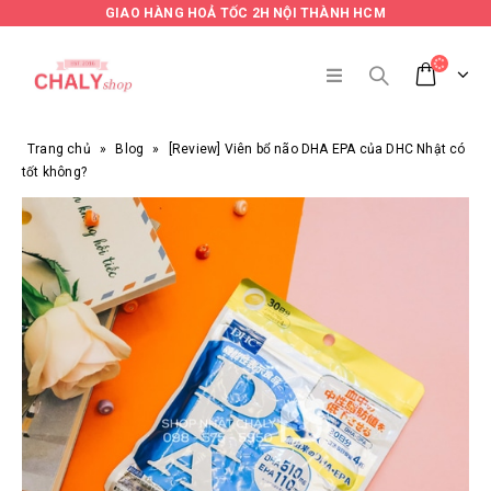
GIAO HÀNG HOẢ TỐC 2H NỘI THÀNH HCM
Trang chủ
»
Blog
»
[Review] Viên bổ não DHA EPA của DHC Nhật có
tốt không?