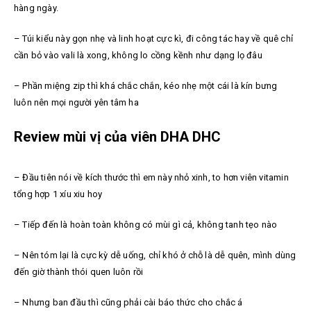
hàng ngày.
– Túi kiểu này gọn nhẹ và linh hoạt cực kì, đi công tác hay về quê chỉ
cần bỏ vào vali là xong, không lo cồng kềnh như dạng lọ đâu
– Phần miệng zip thì khá chắc chắn, kéo nhẹ một cái là kín bưng
luôn nên mọi người yên tâm ha
Review mùi vị của viên DHA DHC
– Đầu tiên nói về kích thước thì em này nhỏ xinh, to hơn viên vitamin
tổng hợp 1 xíu xiu hoy
– Tiếp đến là hoàn toàn không có mùi gì cả, không tanh tẹo nào
– Nên tóm lại là cực kỳ dễ uống, chỉ khó ở chỗ là dễ quên, mình dùng
đến giờ thành thói quen luôn rồi
– Nhưng ban đầu thì cũng phải cài báo thức cho chắc á