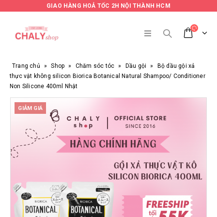
GIAO HÀNG HOẢ TỐC 2H NỘI THÀNH HCM
Trang chủ
»
Shop
»
Chăm sóc tóc
»
Dầu gội
»
Bộ dầu gội xả
thực vật không silicon Biorica Botanical Natural Shampoo/ Conditioner
Non Silicone 400ml Nhật
GIẢM GIÁ