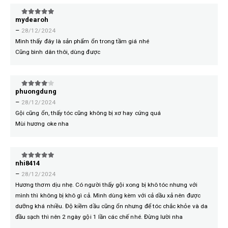
mydearoh
5
trên 5
–
28/12/2024
Mình thấy đây là sản phẩm ổn trong tầm giá nhé
Cũng bình dân thôi, dùng được
phuongdung
4
trên 5
–
28/12/2024
Gội cũng ổn, thấy tóc cũng không bị xơ hay cứng quá
Mùi hương oke nha
nhi8414
5
trên 5
–
28/12/2024
Hương thơm dịu nhẹ. Có người thấy gội xong bị khô tóc nhưng với
mình thì không bị khô gì cả. Mình dùng kèm với cả dầu xả nên được
dưỡng khá nhiều. Độ kiềm dầu cũng ổn nhưng để tóc chắc khỏe và da
đầu sạch thì nên 2 ngày gội 1 lần các chế nhé. Đừng lười nha