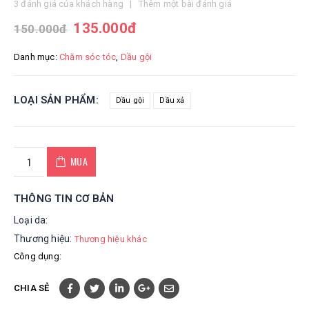
4.67
out of 5
3
đánh giá của khách hàng
|
Thêm một bài đánh giá
135.000
đ
150.000
đ
Danh mục:
Chăm sóc tóc
,
Dầu gội
LOẠI SẢN PHẨM
Dầu gội
Dầu xả
MUA
THÔNG TIN CƠ BẢN
Loại da:
Thương hiệu:
Thương hiệu khác
Công dụng:
CHIA SẺ