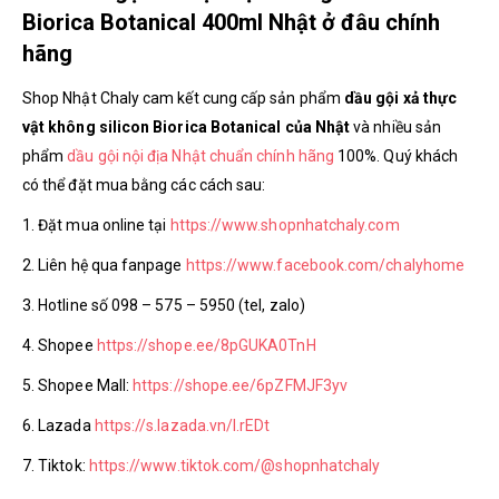
Biorica Botanical 400ml Nhật ở đâu chính
hãng
Shop Nhật Chaly cam kết cung cấp sản phẩm
dầu gội xả thực
vật không silicon Biorica Botanical của Nhật
và nhiều sản
phẩm
dầu gội nội địa Nhật chuẩn chính hãng
100%. Quý khách
có thể đặt mua bằng các cách sau:
1. Đặt mua online tại
https://www.shopnhatchaly.com
2. Liên hệ qua fanpage
https://www.facebook.com/chalyhome
3. Hotline số 098 – 575 – 5950 (tel, zalo)
4. Shopee
https://shope.ee/8pGUKA0TnH
5. Shopee Mall:
https://shope.ee/6pZFMJF3yv
6. Lazada
https://s.lazada.vn/l.rEDt
7. Tiktok:
https://www.tiktok.com/@shopnhatchaly