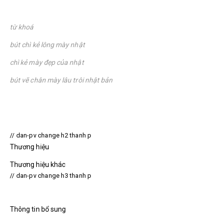
từ khoá
bút chì kẻ lông mày nhật
chì kẻ mày đẹp của nhật
bút vẽ chân mày lâu trôi nhật bản
// dan-pv change h2 thanh p
Thương hiệu
Thương hiệu khác
// dan-pv change h3 thanh p
Thông tin bổ sung