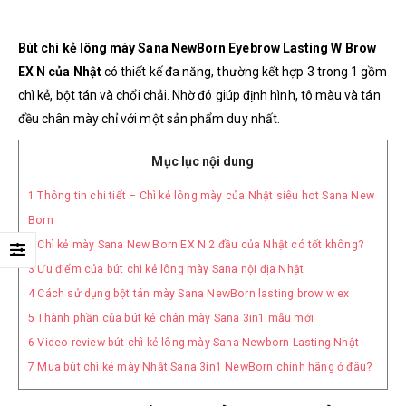
Bút chì kẻ lông mày Sana NewBorn Eyebrow Lasting W Brow
EX N của Nhật
có thiết kế đa năng, thường kết hợp 3 trong 1 gồm
chì kẻ, bột tán và chổi chải. Nhờ đó giúp định hình, tô màu và tán
đều chân mày chỉ với một sản phẩm duy nhất.
Mục lục nội dung
1
Thông tin chi tiết – Chì kẻ lông mày của Nhật siêu hot Sana New
Born
2
Chì kẻ mày Sana New Born EX N 2 đầu của Nhật có tốt không?
3
Ưu điểm của bút chì kẻ lông mày Sana nội địa Nhật
4
Cách sử dụng bột tán mày Sana NewBorn lasting brow w ex
5
Thành phần của bút kẻ chân mày Sana 3in1 mẫu mới
6
Video review bút chì kẻ lông mày Sana Newborn Lasting Nhật
7
Mua bút chì kẻ mày Nhật Sana 3in1 NewBorn chính hãng ở đâu?