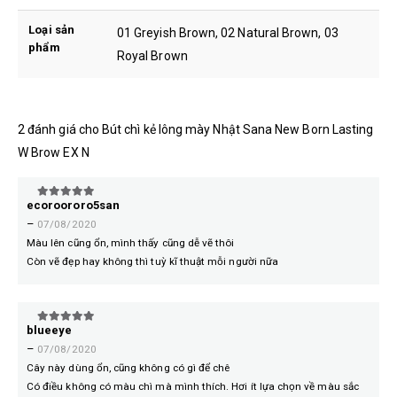
Loại sản
01 Greyish Brown, 02 Natural Brown, 03
phẩm
Royal Brown
2 đánh giá cho
Bút chì kẻ lông mày Nhật Sana New Born Lasting
W Brow EX N
ecoroororo5san
5
trên 5
–
07/08/2020
Màu lên cũng ổn, mình thấy cũng dễ vẽ thôi
Còn vẽ đẹp hay không thì tuỳ kĩ thuật mỗi người nữa
blueeye
5
trên 5
–
07/08/2020
Cây này dùng ổn, cũng không có gì để chê
Có điều không có màu chì mà mình thích. Hơi ít lựa chọn về màu sắc