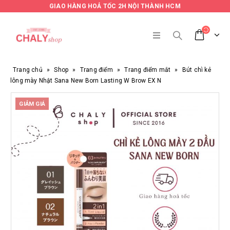
GIAO HÀNG HOẢ TỐC 2H NỘI THÀNH HCM
Trang chủ
»
Shop
»
Trang điểm
»
Trang điểm mắt
»
Bút chì kẻ
lông mày Nhật Sana New Born Lasting W Brow EX N
GIẢM GIÁ