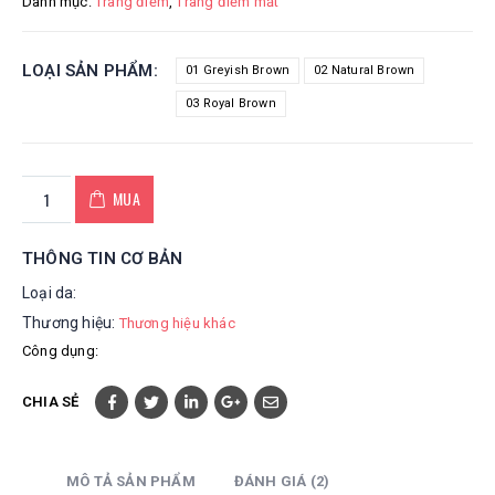
Danh mục:
Trang điểm
,
Trang điểm mắt
LOẠI SẢN PHẨM
01 Greyish Brown
02 Natural Brown
03 Royal Brown
MUA
THÔNG TIN CƠ BẢN
Loại da:
Thương hiệu:
Thương hiệu khác
Công dụng:
CHIA SẺ
MÔ TẢ SẢN PHẨM
ĐÁNH GIÁ (2)