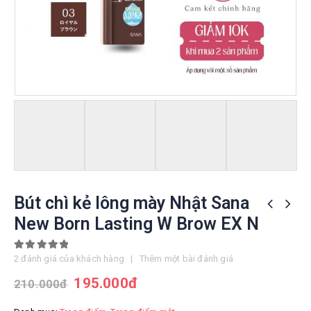
Bút chì kẻ lông mày Nhật Sana
New Born Lasting W Brow EX N
5.00
out of 5
2
đánh giá của khách hàng
|
Thêm một bài đánh giá
195.000
đ
210.000
đ