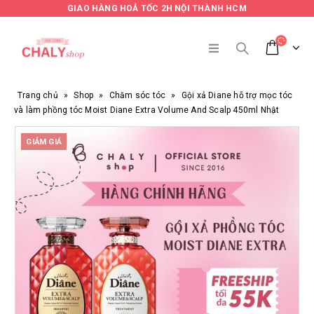
GIAO HÀNG HOẢ TỐC 2H NỘI THÀNH HCM
Trang chủ
»
Shop
»
Chăm sóc tóc
»
Gội xả Diane hỗ trợ mọc tóc
và làm phồng tóc Moist Diane Extra Volume And Scalp 450ml Nhật
GIẢM GIÁ