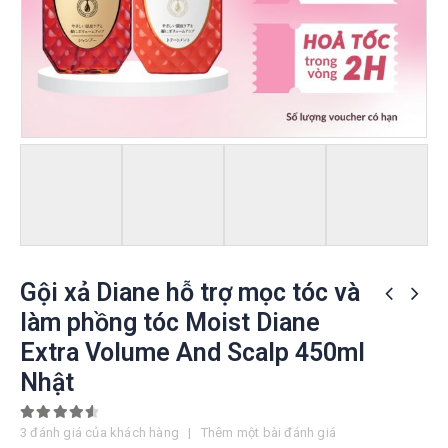
Gội xả Diane hỗ trợ mọc tóc và
làm phồng tóc Moist Diane
Extra Volume And Scalp 450ml
Nhật
4.67
out of 5
3
đánh giá của khách hàng
|
Thêm một bài đánh giá