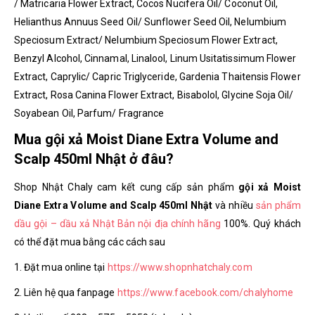
/ Matricaria Flower Extract, Cocos Nucifera Oil/ Coconut Oil,
Helianthus Annuus Seed Oil/ Sunflower Seed Oil, Nelumbium
Speciosum Extract/ Nelumbium Speciosum Flower Extract,
Benzyl Alcohol, Cinnamal, Linalool, Linum Usitatissimum Flower
Extract, Caprylic/ Capric Triglyceride, Gardenia Thaitensis Flower
Extract, Rosa Canina Flower Extract, Bisabolol, Glycine Soja Oil/
Soyabean Oil, Parfum/ Fragrance
Mua gội xả Moist Diane Extra Volume and
Scalp 450ml Nhật ở đâu?
Shop Nhật Chaly cam kết cung cấp sản phẩm
gội xả Moist
Diane Extra Volume and Scalp 450ml Nhật
và nhiều
sản phẩm
dầu gội – dầu xả Nhật Bản nội địa chính hãng
100%. Quý khách
có thể đặt mua bằng các cách sau
1. Đặt mua online tại
https://www.shopnhatchaly.com
2. Liên hệ qua fanpage
https://www.facebook.com/chalyhome