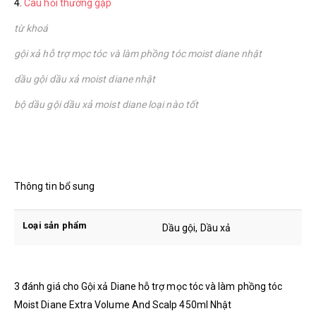
4.
Câu hỏi thường gặp
từ khoá
gội xả hỗ trợ mọc tóc và làm phồng tóc moist diane nhật
dầu gội dầu xả moist diane nhật
bộ dầu gội dầu xả moist diane loại nào tốt
Thông tin bổ sung
Loại sản phẩm
Dầu gội, Dầu xả
3 đánh giá cho
Gội xả Diane hỗ trợ mọc tóc và làm phồng tóc
Moist Diane Extra Volume And Scalp 450ml Nhật