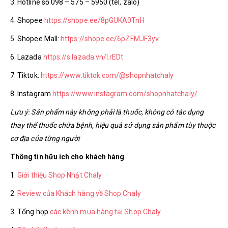
3. Hotline số 098 – 575 – 5950 (tel, zalo)
4. Shopee
https://shope.ee/8pGUKA0TnH
5. Shopee Mall:
https://shope.ee/6pZFMJF3yv
6. Lazada
https://s.lazada.vn/l.rEDt
7. Tiktok:
https://www.tiktok.com/@shopnhatchaly
8. Instagram
https://www.instagram.com/shopnhatchaly/
Lưu ý: Sản phẩm này không phải là thuốc, không có tác dụng
thay thế thuốc chữa bệnh, hiệu quả sử dụng sản phẩm tùy thuộc
cơ địa của từng người
Thông tin hữu ích cho khách hàng
1.
Giới thiệu Shop Nhật Chaly
2.
Review của Khách hàng về Shop Chaly
3. Tổng hợp
các kênh mua hàng tại Shop Chaly