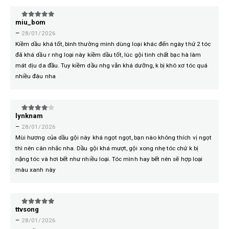
miu_bom
5
trên 5
–
28/01/2026
Kiềm dầu khá tốt, bình thường mình dùng loại khác đến ngày thứ 2 tóc
đã khá dầu r nhg loại này kiềm dầu tốt, lúc gội tinh chất bạc hà làm
mát dịu da đầu. Tuy kiềm dầu nhg vẫn khá dưỡng, k bị khô xơ tóc quá
nhiều đâu nha
lynknam
4
trên 5
–
28/01/2026
Mùi hương của dầu gội này khá ngọt ngọt, bạn nào không thích vị ngọt
thì nên cân nhắc nha. Dầu gội khá mượt, gội xong nhẹ tóc chứ k bị
nặng tóc và hơi bết như nhiều loại. Tóc mình hay bết nên sẽ hợp loại
màu xanh này
ttvsong
5
trên 5
–
28/01/2026