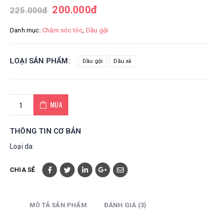
200.000
đ
225.000
đ
Danh mục:
Chăm sóc tóc
,
Dầu gội
LOẠI SẢN PHẨM
Dầu gội
Dầu xả
MUA
THÔNG TIN CƠ BẢN
Loại da:
CHIA SẺ
MÔ TẢ SẢN PHẨM
ĐÁNH GIÁ (3)