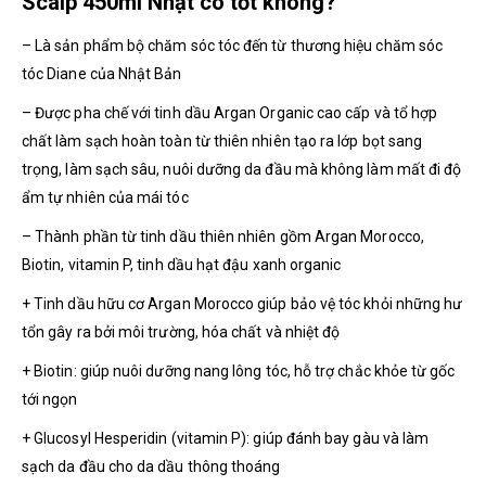
Scalp 450ml Nhật có tốt không?
– Là sản phẩm bộ chăm sóc tóc đến từ thương hiệu chăm sóc
tóc Diane của Nhật Bản
– Được pha chế với tinh dầu Argan Organic cao cấp và tổ hợp
chất làm sạch hoàn toàn từ thiên nhiên tạo ra lớp bọt sang
trọng, làm sạch sâu, nuôi dưỡng da đầu mà không làm mất đi độ
ẩm tự nhiên của mái tóc
– Thành phần từ tinh dầu thiên nhiên gồm Argan Morocco,
Biotin, vitamin P, tinh dầu hạt đậu xanh organic
+ Tinh dầu hữu cơ Argan Morocco giúp bảo vệ tóc khỏi những hư
tổn gây ra bởi môi trường, hóa chất và nhiệt độ
+ Biotin: giúp nuôi dưỡng nang lông tóc, hỗ trợ chắc khỏe từ gốc
tới ngọn
+ Glucosyl Hesperidin (vitamin P): giúp đánh bay gàu và làm
sạch da đầu cho da dầu thông thoáng