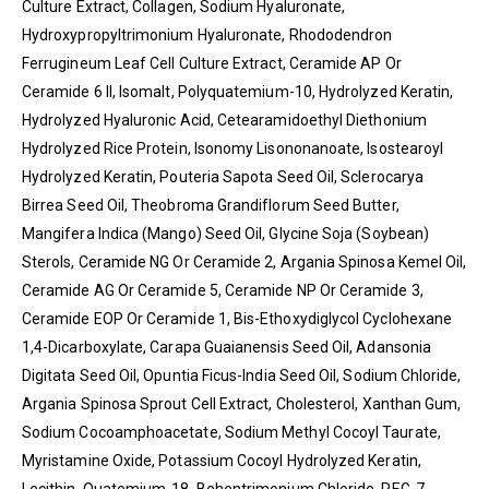
Culture Extract, Collagen, Sodium Hyaluronate,
Hydroxypropyltrimonium Hyaluronate, Rhododendron
Ferrugineum Leaf Cell Culture Extract, Ceramide AP Or
Ceramide 6 II, Isomalt, Polyquatemium-10, Hydrolyzed Keratin,
Hydrolyzed Hyaluronic Acid, Cetearamidoethyl Diethonium
Hydrolyzed Rice Protein, Isonomy Lisononanoate, Isostearoyl
Hydrolyzed Keratin, Pouteria Sapota Seed Oil, Sclerocarya
Birrea Seed Oil, Theobroma Grandiflorum Seed Butter,
Mangifera Indica (Mango) Seed Oil, Glycine Soja (Soybean)
Sterols, Ceramide NG Or Ceramide 2, Argania Spinosa Kemel Oil,
Ceramide AG Or Ceramide 5, Ceramide NP Or Ceramide 3,
Ceramide EOP Or Ceramide 1, Bis-Ethoxydiglycol Cyclohexane
1,4-Dicarboxylate, Carapa Guaianensis Seed Oil, Adansonia
Digitata Seed Oil, Opuntia Ficus-India Seed Oil, Sodium Chloride,
Argania Spinosa Sprout Cell Extract, Cholesterol, Xanthan Gum,
Sodium Cocoamphoacetate, Sodium Methyl Cocoyl Taurate,
Myristamine Oxide, Potassium Cocoyl Hydrolyzed Keratin,
Lecithin, Quatemium-18, Behentrimonium Chloride, PEG-7