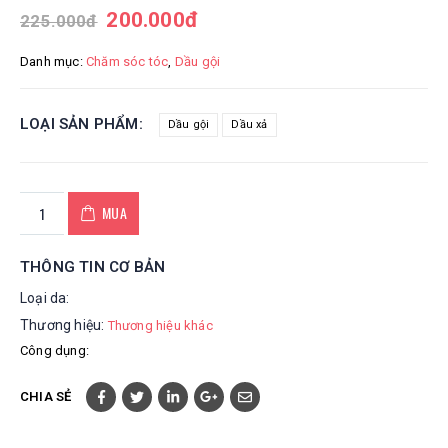
200.000
đ
225.000
đ
Danh mục:
Chăm sóc tóc
,
Dầu gội
LOẠI SẢN PHẨM
Dầu gội
Dầu xả
MUA
THÔNG TIN CƠ BẢN
Loại da:
Thương hiệu:
Thương hiệu khác
Công dụng:
CHIA SẺ