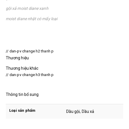
gội xả moist diane xanh
moist diane nhật có mấy loại
// dan-pv change h2 thanh p
Thương hiệu
Thương hiệu khác
// dan-pv change h3 thanh p
Thông tin bổ sung
Loại sản phẩm
Dầu gội, Dầu xả