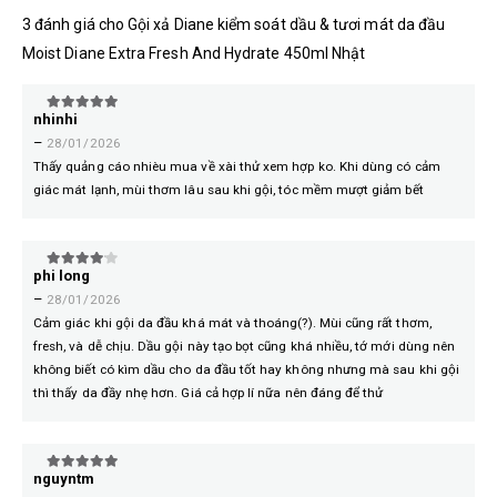
3 đánh giá cho
Gội xả Diane kiểm soát dầu & tươi mát da đầu
Moist Diane Extra Fresh And Hydrate 450ml Nhật
nhinhi
5
trên 5
–
28/01/2026
Thấy quảng cáo nhièu mua về xài thử xem hợp ko. Khi dùng có cảm
giác mát lạnh, mùi thơm lâu sau khi gội, tóc mềm mượt giảm bết
phi long
4
trên 5
–
28/01/2026
Cảm giác khi gội da đầu khá mát và thoáng(?). Mùi cũng rất thơm,
fresh, và dễ chịu. Dầu gội này tạo bọt cũng khá nhiều, tớ mới dùng nên
không biết có kìm dầu cho da đầu tốt hay không nhưng mà sau khi gội
thì thấy da đầy nhẹ hơn. Giá cả hợp lí nữa nên đáng để thử
nguyntm
5
trên 5