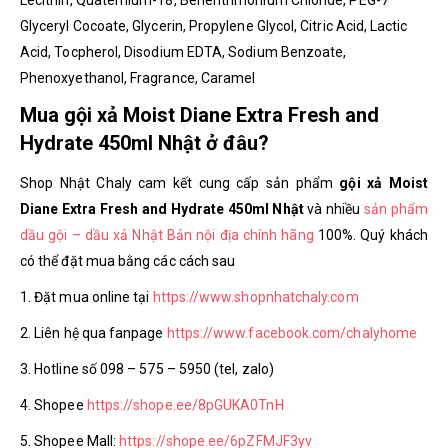
Glyceryl Cocoate, Glycerin, Propylene Glycol, Citric Acid, Lactic
Acid, Tocpherol, Disodium EDTA, Sodium Benzoate,
Phenoxyethanol, Fragrance, Caramel
Mua gội xả Moist Diane Extra Fresh and
Hydrate 450ml Nhật ở đâu?
Shop Nhật Chaly cam kết cung cấp sản phẩm
gội xả Moist
Diane Extra Fresh and Hydrate 450ml Nhật
và nhiều
sản phẩm
dầu gội – dầu xả Nhật Bản nội địa chính hãng
100%. Quý khách
có thể đặt mua bằng các cách sau
1. Đặt mua online tại
https://www.shopnhatchaly.com
2. Liên hệ qua fanpage
https://www.facebook.com/chalyhome
3. Hotline số 098 – 575 – 5950 (tel, zalo)
4. Shopee
https://shope.ee/8pGUKA0TnH
5. Shopee Mall:
https://shope.ee/6pZFMJF3yv