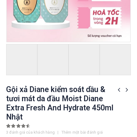
Gội xả Diane kiểm soát dầu &
tươi mát da đầu Moist Diane
Extra Fresh And Hydrate 450ml
Nhật
4.67
out of 5
3
đánh giá của khách hàng
|
Thêm một bài đánh giá