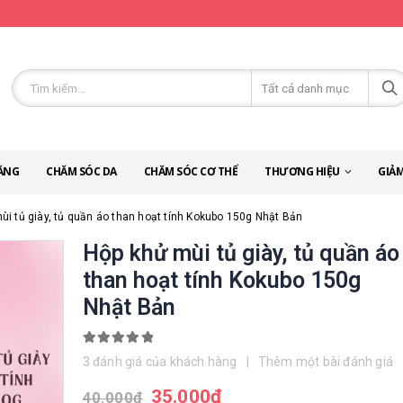
ĂNG
CHĂM SÓC DA
CHĂM SÓC CƠ THỂ
THƯƠNG HIỆU
GIẢM
ùi tủ giày, tủ quần áo than hoạt tính Kokubo 150g Nhật Bản
Hộp khử mùi tủ giày, tủ quần áo
than hoạt tính Kokubo 150g
Nhật Bản
5.00
out of 5
3
đánh giá của khách hàng
|
Thêm một bài đánh giá
35.000
đ
40.000
đ