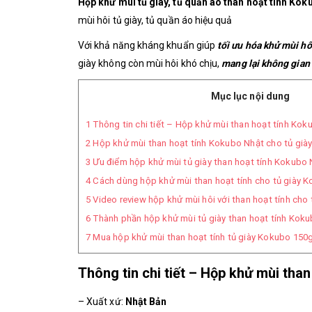
Hộp khử mùi tủ giày, tủ quần áo than hoạt tính Ko
mùi hôi tủ giày, tủ quần áo hiệu quả
Với khả năng kháng khuẩn giúp
tối ưu hóa khử mùi hô
giày không còn mùi hôi khó chịu,
mang lại không gian
Mục lục nội dung
1
Thông tin chi tiết – Hộp khử mùi than hoạt tính Kok
2
Hộp khử mùi than hoạt tính Kokubo Nhật cho tủ già
3
Ưu điểm hộp khử mùi tủ giày than hoạt tính Kokubo
4
Cách dùng hộp khử mùi than hoạt tính cho tủ giày 
5
Video review hộp khử mùi hôi với than hoạt tính cho
6
Thành phần hộp khử mùi tủ giày than hoạt tính Kok
7
Mua hộp khử mùi than hoạt tính tủ giày Kokubo 150
Thông tin chi tiết – Hộp khử mùi tha
– Xuất xứ:
Nhật Bản