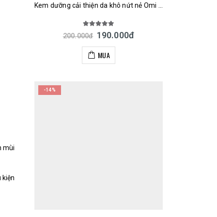
Kem dưỡng cải thiện da khô nứt nẻ Omi Brotherhood Menturm Medical Cream 145g Nhật
5.00
out of 5
190.000
đ
200.000
đ
MUA
-14%
m mùi
 kiện