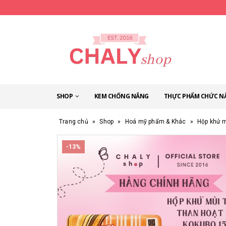
SHOP
KEM CHỐNG NẮNG
THỰC PHẨM CHỨC N
Trang chủ
»
Shop
»
Hoá mỹ phẩm & Khác
»
Hộp khử m
-13%