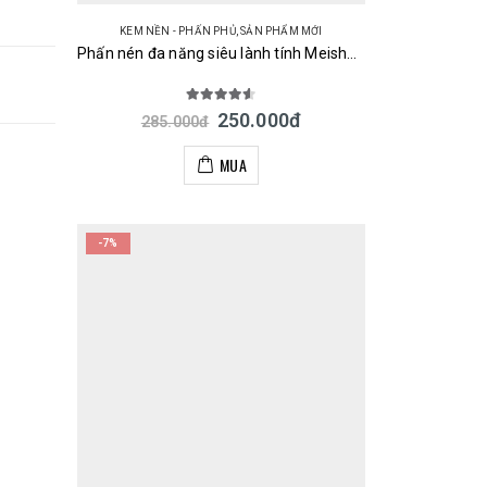
KEM NỀN - PHẤN PHỦ
,
SẢN PHẨM MỚI
Phấn nén đa năng siêu lành tính Meishoku Moist-Labo BB Mineral Pressed Powder 9g – Màu tự nhiên 03 Nhật
4.50
out of 5
250.000
đ
285.000
đ
MUA
-7%