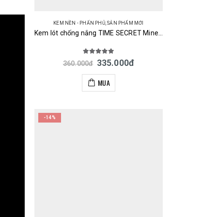
KEM NỀN - PHẤN PHỦ
,
SẢN PHẨM MỚI
Kem lót chống nắng TIME SECRET Mineral Primer Base SPF36 PA+++ 30g Nhật
5.00
out of 5
335.000
đ
360.000
đ
MUA
-14%