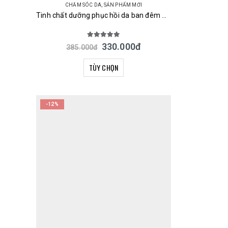
CHĂM SÓC DA
,
SẢN PHẨM MỚI
Tinh chất dưỡng phục hồi da ban đêm URUYOI Night Repair Essence Cosmetex Roland 100ml Nhật Bản
5.00
out of 5
330.000
đ
385.000
đ
TÙY CHỌN
-12%