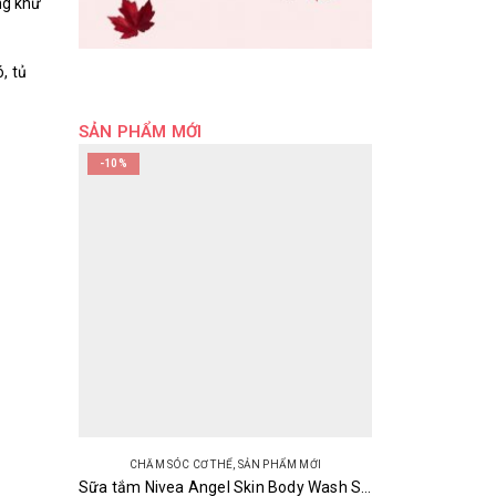
ng khử
, tủ
SẢN PHẨM MỚI
-10%
CHĂM SÓC CƠ THỂ
,
SẢN PHẨM MỚI
Sữa tắm Nivea Angel Skin Body Wash Scent Pump 470ml/480ml Nhật Bản