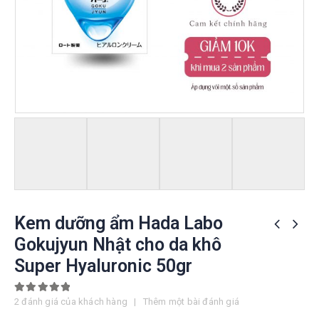
Kem dưỡng ẩm Hada Labo
Gokujyun Nhật cho da khô
Super Hyaluronic 50gr
5.00
out of 5
2
đánh giá của khách hàng
|
Thêm một bài đánh giá