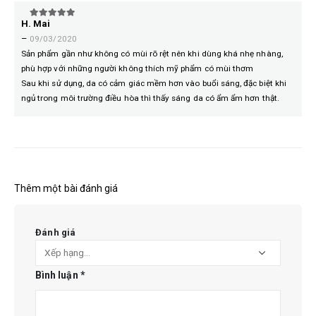
H. Mai
5
trên 5
–
09/03/2020
Sản phẩm gần như không có mùi rõ rệt nên khi dùng khá nhẹ nhàng,
phù hợp với những người không thích mỹ phẩm có mùi thơm
Sau khi sử dụng, da có cảm giác mềm hơn vào buổi sáng, đặc biệt khi
ngủ trong môi trường điều hòa thì thấy sáng da có ẩm ẩm hơn thật.
Thêm một bài đánh giá
Đánh giá
Bình luận
*