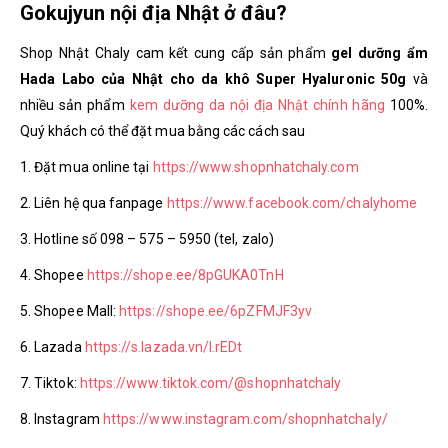
Gokujyun nội địa Nhật ở đâu?
Shop Nhật Chaly cam kết cung cấp sản phẩm
gel dưỡng ẩm
Hada Labo của Nhật cho da khô Super Hyaluronic 50g
và
nhiều sản phẩm
kem dưỡng da nội địa Nhật chính hãng
100%.
Quý khách có thể đặt mua bằng các cách sau
1. Đặt mua online tại
https://www.shopnhatchaly.com
2. Liên hệ qua fanpage
https://www.facebook.com/chalyhome
3. Hotline số 098 – 575 – 5950 (tel, zalo)
4. Shopee
https://shope.ee/8pGUKA0TnH
5. Shopee Mall:
https://shope.ee/6pZFMJF3yv
6. Lazada
https://s.lazada.vn/l.rEDt
7. Tiktok:
https://www.tiktok.com/@shopnhatchaly
8. Instagram
https://www.instagram.com/shopnhatchaly/