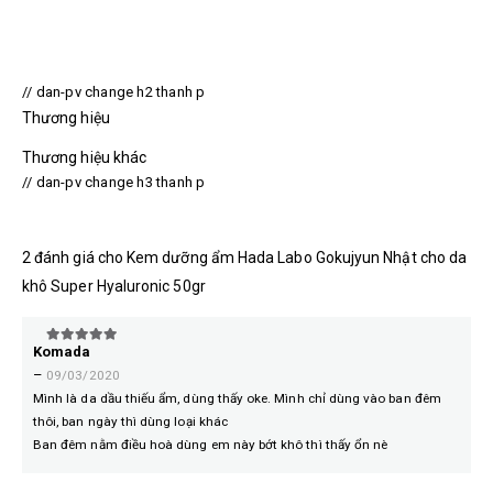
// dan-pv change h2 thanh p
Thương hiệu
Thương hiệu khác
// dan-pv change h3 thanh p
2 đánh giá cho
Kem dưỡng ẩm Hada Labo Gokujyun Nhật cho da
khô Super Hyaluronic 50gr
Komada
5
trên 5
–
09/03/2020
Mình là da dầu thiếu ẩm, dùng thấy oke. Mình chỉ dùng vào ban đêm
thôi, ban ngày thì dùng loại khác
Ban đêm nằm điều hoà dùng em này bớt khô thì thấy ổn nè