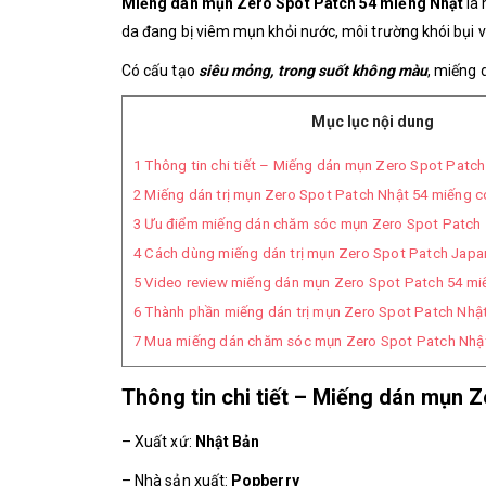
Miếng dán mụn Zero Spot Patch 54 miếng Nhật
là
da đang bị viêm mụn khỏi nước, môi trường khói bụi v
Có cấu tạo
siêu mỏng, trong suốt không màu
, miếng 
Mục lục nội dung
1
Thông tin chi tiết – Miếng dán mụn Zero Spot Patc
2
Miếng dán trị mụn Zero Spot Patch Nhật 54 miếng c
3
Ưu điểm miếng dán chăm sóc mụn Zero Spot Patch 
4
Cách dùng miếng dán trị mụn Zero Spot Patch Japa
5
Video review miếng dán mụn Zero Spot Patch 54 mi
6
Thành phần miếng dán trị mụn Zero Spot Patch Nhậ
7
Mua miếng dán chăm sóc mụn Zero Spot Patch Nhật
Thông tin chi tiết – Miếng dán mụn 
– Xuất xứ:
Nhật Bản
– Nhà sản xuất:
Popberry