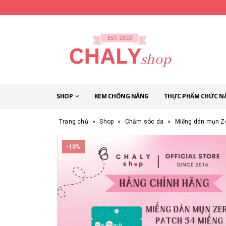
SHOP
KEM CHỐNG NẮNG
THỰC PHẨM CHỨC N
Trang chủ
»
Shop
»
Chăm sóc da
»
Miếng dán mụn Ze
-10%