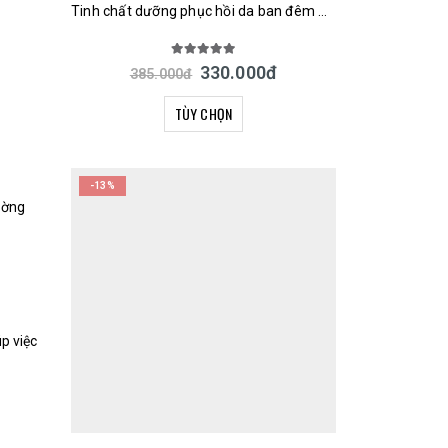
Tinh chất dưỡng phục hồi da ban đêm URUYOI Night Repair Essence Cosmetex Roland 100ml Nhật Bản
5.00
out of 5
330.000
đ
385.000
đ
TÙY CHỌN
-13%
ường
p việc