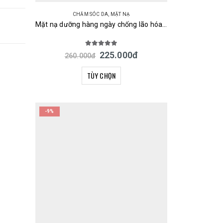
CHĂM SÓC DA
,
MẶT NẠ
Mặt nạ dưỡng hàng ngày chống lão hóa, dưỡng trắng, phục hồi cấp ẩm da Posh Kosh 30 miếng Nhật
5.00
out of 5
225.000
đ
260.000
đ
TÙY CHỌN
-9%