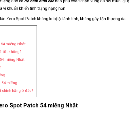
 miếng dán có
độ bám dính cao
bao phủ chắc chắn vùng da nổi mụn, giú
à vi khuẩn khiến tình trạng nặng hơn
dán Zero Spot Patch không lo bị lộ, lành tính, không gây tổn thương da
h 54 miếng Nhật
ó tốt không?
54 miếng Nhật
n
ếng
t 54 miếng
 chính hãng ở đâu?
Zero Spot Patch 54 miếng Nhật