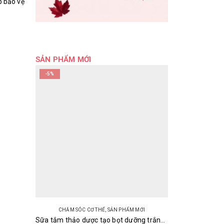
p bảo vệ
SẢN PHẨM MỚI
-5%
CHĂM SÓC CƠ THỂ
,
SẢN PHẨM MỚI
Sữa tắm thảo dược tạo bọt dưỡng trắng và làm mềm mịn da Softymo Kosé Natu Savon Nhật 500ml