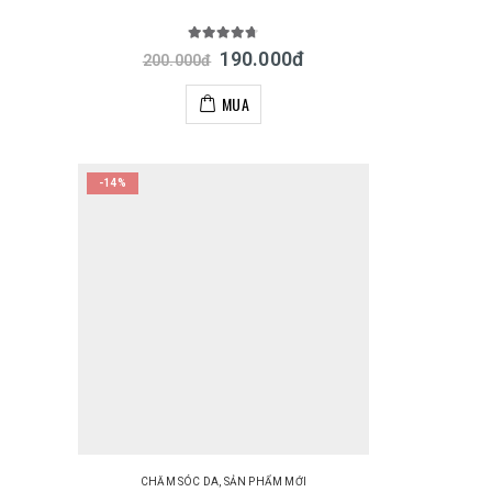
4.67
out of 5
190.000
đ
200.000
đ
MUA
-14%
CHĂM SÓC DA
,
SẢN PHẨM MỚI