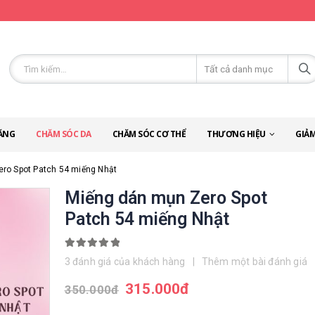
ĂNG
CHĂM SÓC DA
CHĂM SÓC CƠ THỂ
THƯƠNG HIỆU
GIẢM
ro Spot Patch 54 miếng Nhật
Miếng dán mụn Zero Spot
Patch 54 miếng Nhật
5.00
out of 5
3
đánh giá của khách hàng
|
Thêm một bài đánh giá
315.000
đ
350.000
đ