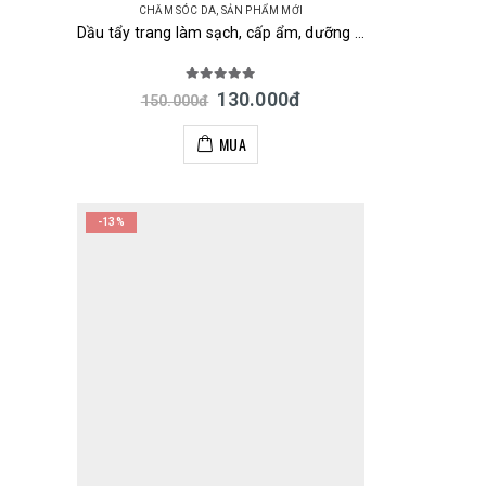
CHĂM SÓC DA
,
SẢN PHẨM MỚI
Dầu tẩy trang làm sạch, cấp ẩm, dưỡng sáng da Olive & Argan Deve Cleansing Oil Kumano 200ml Nhật
5.00
out of 5
130.000
đ
150.000
đ
MUA
-13%