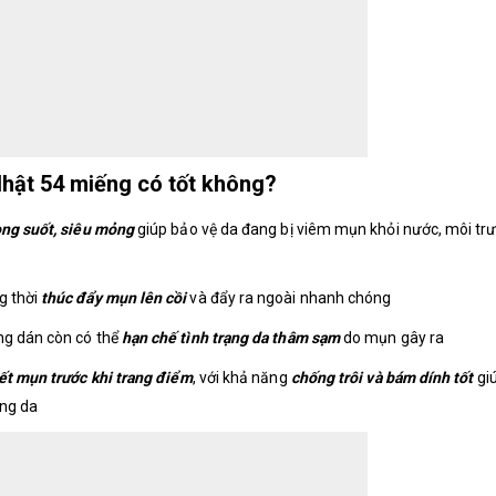
Nhật 54 miếng có tốt không?
rong suốt, siêu mỏng
giúp bảo vệ da đang bị viêm mụn khỏi nước, môi tr
g thời
thúc đẩy mụn lên cồi
và đẩy ra ngoài nhanh chóng
ng dán còn có thể
hạn chế tình trạng da thâm sạm
do mụn gây ra
vết mụn trước khi trang điểm
, với khả năng
chống trôi và bám dính tốt
giú
ơng da