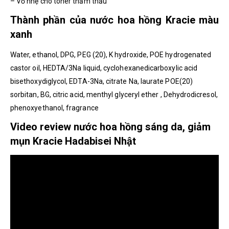
– Vỗ nhẹ cho toner thẩm thấu
Thành phần của nước hoa hồng Kracie màu
xanh
Water, ethanol, DPG, PEG (20), K hydroxide, POE hydrogenated
castor oil, HEDTA/3Na liquid, cyclohexanedicarboxylic acid
bisethoxydiglycol, EDTA-3Na, citrate Na, laurate POE(20)
sorbitan, BG, citric acid, menthyl glyceryl ether , Dehydrodicresol,
phenoxyethanol, fragrance
Video review nước hoa hồng sáng da, giảm
mụn Kracie Hadabisei Nhật