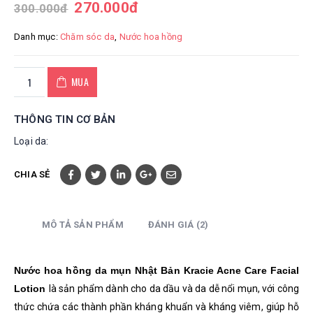
270.000
đ
300.000
đ
Danh mục:
Chăm sóc da
,
Nước hoa hồng
MUA
THÔNG TIN CƠ BẢN
Loại da:
CHIA SẺ
MÔ TẢ SẢN PHẨM
ĐÁNH GIÁ (2)
Nước hoa hồng da mụn Nhật Bản Kracie Acne Care Facial
Lotion
là sản phẩm dành cho da dầu và da dễ nổi mụn, v
ới công
thức chứa các thành phần kháng khuẩn và kháng viêm, giúp hỗ