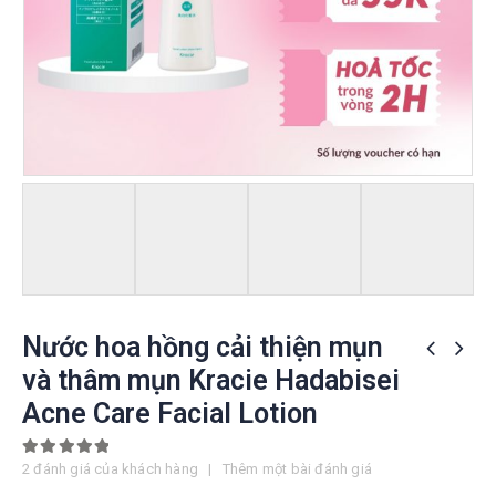
Nước hoa hồng cải thiện mụn
và thâm mụn Kracie Hadabisei
Acne Care Facial Lotion
5.00
out of 5
2
đánh giá của khách hàng
|
Thêm một bài đánh giá