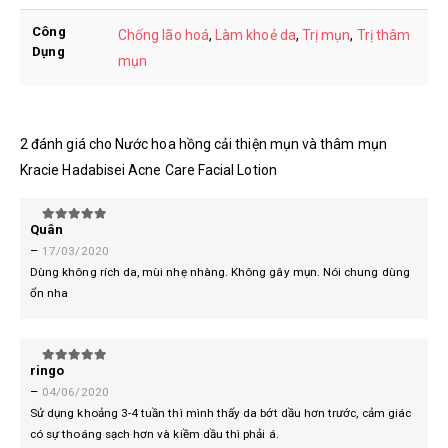
Công
Chống lão hoá
,
Làm khoẻ da
,
Trị mụn
,
Trị thâm
Dụng
mụn
2 đánh giá cho
Nước hoa hồng cải thiện mụn và thâm mụn
Kracie Hadabisei Acne Care Facial Lotion
Quân
5
trên 5
–
17/03/2020
Dùng không rích da, mùi nhẹ nhàng. Không gây mụn. Nói chung dùng
ổn nha
ringo
5
trên 5
–
04/06/2020
Sử dụng khoảng 3-4 tuần thì mình thấy da bớt dầu hơn trước, cảm giác
có sự thoáng sạch hơn và kiềm dầu thì phải á.