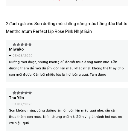
2 đánh giá cho
Son dưỡng môi chống nắng màu hồng đào Rohto
Mentholatum Perfect Lip Rose Pink Nhật Bản
Miwako
5
trên 5
–
05/03/2020
Dưỡng môi được, nhưng không đủ đô với mùa đông hanh khô. Cần
dưỡng thêm để môi đủ ẩm, còn lên màu khác nhạt, không thể thay cho
son môi được. Cần bôi nhiều lớp lại hơi bóng quá. Tạm được
Thu Yến
5
trên 5
–
31/07/2020
Son không màu, dùng dưỡng ẩm ổn còn lên màu quá nhẹ, vẫn cần
thoa thêm son màu. Nhìn chung chấm 6 điểm vì giá thành hơi cao so
với hiệu quả.