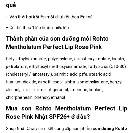
quả
– Vặn thỏi hơi trồi lên một chút rồi thoa lên môi
– Có thể thoa 1 lớp hoặc nhiều lớp
Thành phần của son dưỡng môi Rohto
Mentholatum Perfect Lip Rose Pink
Cetyl ethylhexanoate, polyethylene, diisostearyl malate, lanolin,
petrolatum, ethylhexyl methoxycinnamate, fatty acids (C10-30)
(cholesteryl / lanosteryl), palmitic acid, ptfe, stearic acid,
titanium dioxide, dimethiconol, alpha-isomethylionone, benzyl
alcohol, citral, citronellol, geraniol, limonene, linalool,
chlorphenesin, phenoxyethanol
Mua son Rohto Mentholatum Perfect Lip
Rose Pink Nhật SPF26+ ở đâu?
Shop Nhật Chaly cam kết cung cấp sản phẩm
son dưỡng Rohto