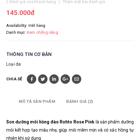
5.00
out of 5
2
đánh giá của khách hàng
|
Thêm một bài đánh giá
145.000
đ
Availability:
Hết hàng
Danh mục:
Kem chống nắng
THÔNG TIN CƠ BẢN
Loại da:
CHIA SẺ
MÔ TẢ SẢN PHẨM
ĐÁNH GIÁ (2)
Son dưỡng môi hồng đào Rohto Rose Pink
là
sản phẩm dưỡng
môi kết hợp tạo màu nhẹ, giúp môi mềm mịn và có sắc hồng tự
nhiên khi sử dụng.