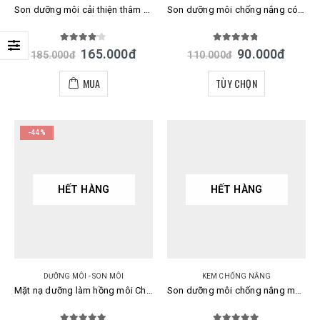
Son dưỡng môi cải thiện thâm DHC Lip Cream Nhật Bản
Son dưỡng môi chống nắng có màu Omi Mentum Lipstick Medicated Tint Lip Nhật Bản
4.00
out of 5
4.67
out of 5
165.000
đ
90.000
đ
185.000
đ
110.000
đ
MUA
TÙY CHỌN
-44%
HẾT HÀNG
HẾT HÀNG
DƯỠNG MÔI - SON MÔI
KEM CHỐNG NẮNG
Mặt nạ dưỡng làm hồng môi Choosy Lip Pack Nhật Bản
Son dưỡng môi chống nắng màu hồng đào Rohto Mentholatum Perfect Lip Rose Pink Nhật Bản