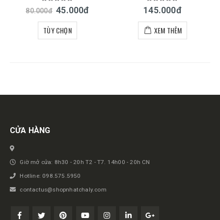
5.00
out of 5
5.00
out of 5
45.000
đ
145.000
đ
80.000
đ
TÙY CHỌN
XEM THÊM
Get in touch
CỬA HÀNG
Giờ mở cửa: 8h30 - 20h T2 - T7. 14h00 - 20h CN
Hotline: 098.575.5950
contactus@shopnhatchaly.com