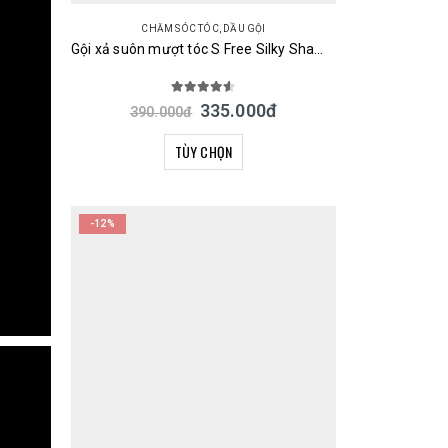
CHĂM SÓC TÓC
,
DẦU GỘI
Gội xả suôn mượt tóc S Free Silky Shampoo & Treatment Smooth 480ml Nhật
4.50
out of 5
335.000
đ
390.000
đ
TÙY CHỌN
-12%