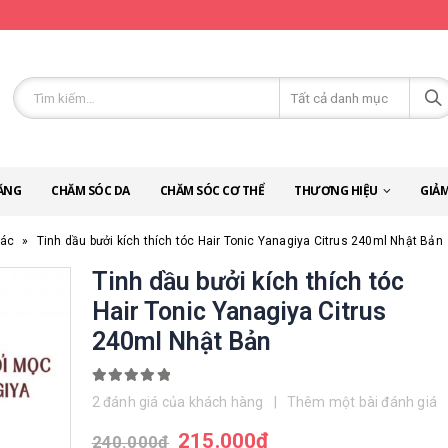
ĂNG
CHĂM SÓC DA
CHĂM SÓC CƠ THỂ
THƯƠNG HIỆU
GIẢM
hác
»
Tinh dầu bưởi kích thích tóc Hair Tonic Yanagiya Citrus 240ml Nhật Bản
Tinh dầu bưởi kích thích tóc
Hair Tonic Yanagiya Citrus
240ml Nhật Bản
5.00
out of 5
2
đánh giá của khách hàng
|
Thêm một bài đánh giá
215.000
đ
240.000
đ