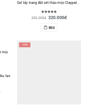
Gel tẩy trang đất sét thảo mộc Claypathy Deep Cleansing Gel 300ml Nhật Bản
5.00
out of 5
320.000
đ
355.000
đ
MUA
-14%
i mùi
ầu, tạo
.