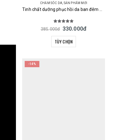
CHĂM SÓC DA
,
SẢN PHẨM MỚI
Tinh chất dưỡng phục hồi da ban đêm URUYOI Night Repair Essence Cosmetex Roland 100ml Nhật Bản
5.00
out of 5
330.000
đ
385.000
đ
TÙY CHỌN
-14%