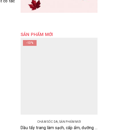
t có tác
SẢN PHẨM MỚI
-13%
CHĂM SÓC DA
,
SẢN PHẨM MỚI
Dầu tẩy trang làm sạch, cấp ẩm, dưỡng sáng da Olive & Argan Deve Cleansing Oil Kumano 200ml Nhật