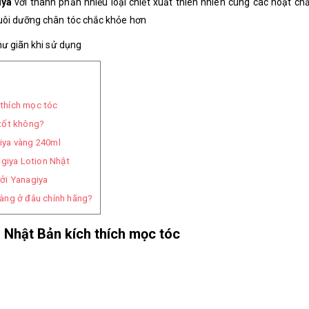
iya
với thành phần
nhiều loại chiết xuất thiên nhiên cùng các hoạt chấ
nuôi dưỡng chân tóc chắc khỏe hơn
hư giãn khi sử dụng
 thích mọc tóc
tốt không?
iya vàng 240ml
agiya Lotion Nhật
ởi Yanagiya
àng ở đâu chính hãng?
a Nhật Bản kích thích mọc tóc