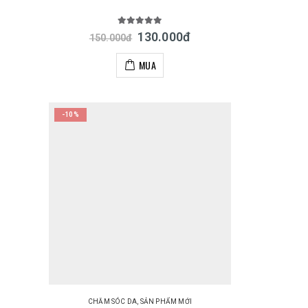
5.00
out of 5
130.000
đ
150.000
đ
MUA
-10%
CHĂM SÓC DA
,
SẢN PHẨM MỚI