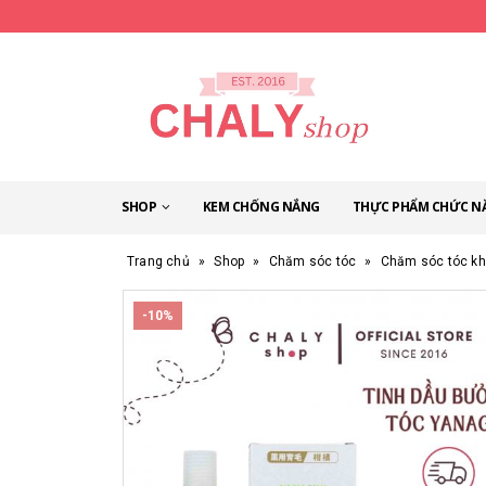
SHOP
KEM CHỐNG NẮNG
THỰC PHẨM CHỨC N
Trang chủ
»
Shop
»
Chăm sóc tóc
»
Chăm sóc tóc k
-10%