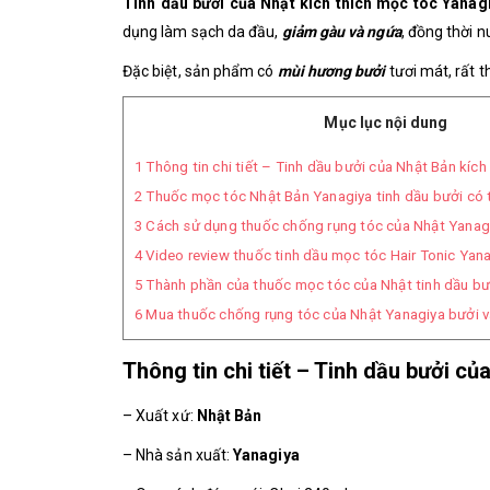
Tinh dầu bưởi của Nhật kích thích mọc tóc Yanag
dụng làm sạch da đầu,
giảm gàu và ngứa
, đồng thời 
Đặc biệt, sản phẩm có
mùi hương bưởi
tươi mát, rất t
Mục lục nội dung
1
Thông tin chi tiết – Tinh dầu bưởi của Nhật Bản kích
2
Thuốc mọc tóc Nhật Bản Yanagiya tinh dầu bưởi có 
3
Cách sử dụng thuốc chống rụng tóc của Nhật Yanag
4
Video review thuốc tinh dầu mọc tóc Hair Tonic Yan
5
Thành phần của thuốc mọc tóc của Nhật tinh dầu bư
6
Mua thuốc chống rụng tóc của Nhật Yanagiya bưởi v
Thông tin chi tiết – Tinh dầu bưởi củ
– Xuất xứ:
Nhật Bản
– Nhà sản xuất:
Yanagiya