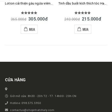
Lotion cải thiện gàu ngứa viêm nấm da đầu Yanagiya hair tonic Nhật
Tinh dầu bưởi kích thích tóc Hair Tonic Yanagiya Citrus 240ml Nhật Bản
5.00
out of 5
5.00
out of 5
305.000
đ
215.000
đ
365.000
đ
240.000
đ
MUA
MUA
Get in touch
CỬA HÀNG
Giờ mở cửa: 8h30 - 20h T2 - T7. 14h00 - 20h CN
Hotline: 098.575.5950
contactus@shopnhatchaly.com