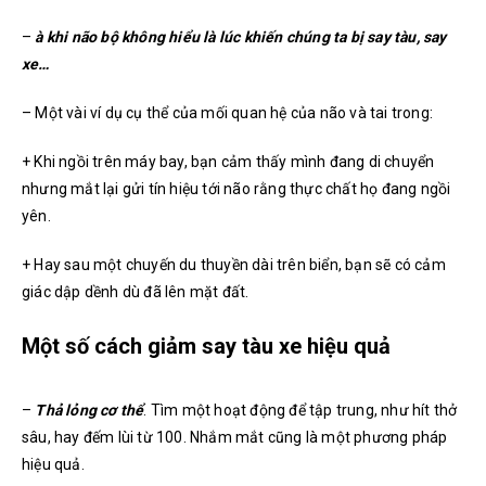
–
à khi não bộ không hiểu là lúc khiến chúng ta bị say tàu, say
xe…
– Một vài ví dụ cụ thể của mối quan hệ của não và tai trong:
+ Khi ngồi trên máy bay, bạn cảm thấy mình đang di chuyển
nhưng mắt lại gửi tín hiệu tới não rằng thực chất họ đang ngồi
yên.
+ Hay sau một chuyến du thuyền dài trên biển, bạn sẽ có cảm
giác dập dềnh dù đã lên mặt đất.
Một số cách giảm say tàu xe hiệu quả
–
Thả lỏng cơ thể
. Tìm một hoạt động để tập trung, như hít thở
sâu, hay đếm lùi từ 100. Nhắm mắt cũng là một phương pháp
hiệu quả.