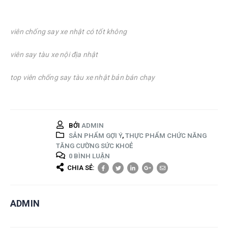
viên chống say xe nhật có tốt không
viên say tàu xe nội địa nhật
top viên chống say tàu xe nhật bản bán chạy
BỞI
ADMIN
SẢN PHẨM GỢI Ý
,
THỰC PHẨM CHỨC NĂNG
TĂNG CƯỜNG SỨC KHOẺ
0 BÌNH LUẬN
CHIA SẺ:
ADMIN