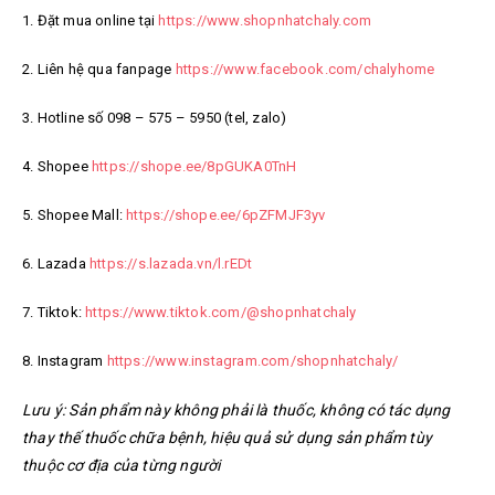
1. Đặt mua online tại
https://www.shopnhatchaly.com
2. Liên hệ qua fanpage
https://www.facebook.com/chalyhome
3. Hotline số 098 – 575 – 5950 (tel, zalo)
4. Shopee
https://shope.ee/8pGUKA0TnH
5. Shopee Mall:
https://shope.ee/6pZFMJF3yv
6. Lazada
https://s.lazada.vn/l.rEDt
7. Tiktok:
https://www.tiktok.com/@shopnhatchaly
8. Instagram
https://www.instagram.com/shopnhatchaly/
Lưu ý: Sản phẩm này không phải là thuốc, không có tác dụng
thay thế thuốc chữa bệnh, hiệu quả sử dụng sản phẩm tùy
thuộc cơ địa của từng người