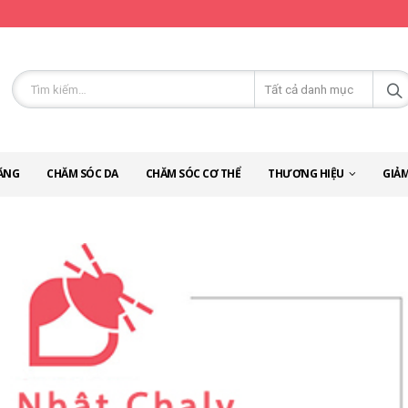
ĂNG
CHĂM SÓC DA
CHĂM SÓC CƠ THỂ
THƯƠNG HIỆU
GIẢM