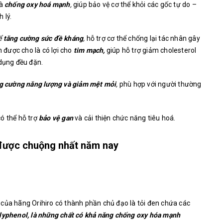
là
chống oxy hoá mạnh
,
giúp bảo vệ cơ thể khỏi các gốc tự do –
 lý.
ể
tăng cường sức đề kháng
,
hỗ trợ cơ thể chống lại tác nhân gây
n được cho là có lợi cho
tim mạch,
giúp hỗ trợ giảm cholesterol
 dụng đều đặn.
g cường năng lượng và giảm mệt mỏi
,
phù hợp với người thường
ó thể hỗ trợ
bảo vệ gan
và cải thiện chức năng tiêu hoá.
 được chuộng nhất năm nay
n
của hãng Orihiro
có thành phần chủ đạo là tỏi đen chứa các
olyphenol, là những chất có khả năng chống oxy hóa mạnh