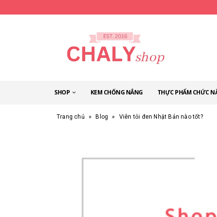
SHOP
KEM CHỐNG NẮNG
THỰC PHẨM CHỨC N
Trang chủ
»
Blog
»
Viên tỏi đen Nhật Bản nào tốt?