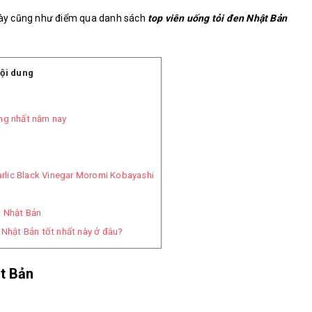
 này cũng như điểm qua danh sách
top viên uống tỏi đen Nhật Bản
ội dung
ng nhất năm nay
rlic Black Vinegar Moromi Kobayashi
h Nhật Bản
 Nhật Bản tốt nhất này ở đâu?
t Bản