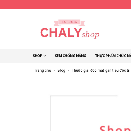
SHOP
KEM CHỐNG NẮNG
THỰC PHẨM CHỨC N
Trang chủ
»
Blog
»
Thuốc giải độc mát gan tiêu độc tr