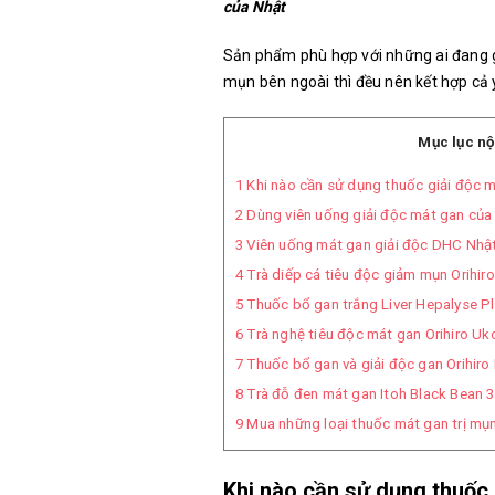
của Nhật
Sản phẩm phù hợp với những ai đang 
mụn bên ngoài thì đều nên kết hợp cả 
Mục lục nộ
1
Khi nào cần sử dụng thuốc giải độc m
2
Dùng viên uống giải độc mát gan của
3
Viên uống mát gan giải độc DHC Nhậ
4
Trà diếp cá tiêu độc giảm mụn Orihi
5
Thuốc bổ gan trắng Liver Hepalyse Pl
6
Trà nghệ tiêu độc mát gan Orihiro Uk
7
Thuốc bổ gan và giải độc gan Orihiro
8
Trà đỗ đen mát gan Itoh Black Bean 3
9
Mua những loại thuốc mát gan trị mụn
Khi nào cần sử dụng thuốc 