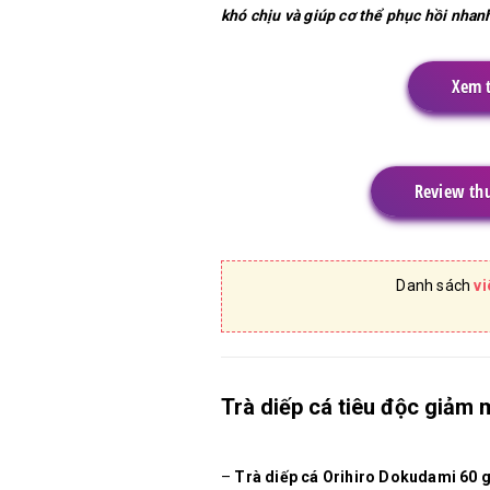
khó chịu và giúp cơ thể phục hồi nhan
Xem t
Review thu
Danh sách
v
Trà diếp cá tiêu độc giảm
–
Trà diếp cá Orihiro Dokudami 60 