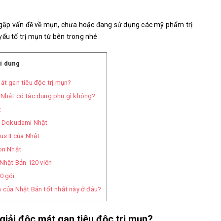
gặp vấn đề về mụn, chưa hoặc đang sử dụng các mỹ phẩm trị
yếu tố trị mụn từ bên trong nhé
i dung
át gan tiêu độc trị mụn?
 Nhật có tác dụng phụ gì không?
t
ro Dokudami Nhật
us II của Nhật
on Nhật
 Nhật Bản 120 viên
0 gói
 của Nhật Bản tốt nhất này ở đâu?
giải độc mát gan tiêu độc trị mụn?