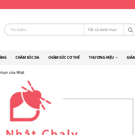
ĂNG
CHĂM SÓC DA
CHĂM SÓC CƠ THỂ
THƯƠNG HIỆU
GIẢM
ị mụn của Nhật