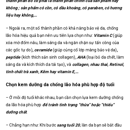
thành phần đó có phải là thành phần chính của sản phẩm hay
không ; sản phẩm có cồn, có dầu khoáng, có paraben, có hương
liệu hay không,…
– Ngoài ra, một số thành phần có khả năng bảo vệ da, chống
lão hóa hiệu quả bạn nên ưu tiên lựa chọn như:
Vitamin C
(giúp
xóa mờ đốm nâu, làm sáng da và ngăn chặn sự tấn công của
các gốc tự do)
, ceramide
(giúp củng cố lớp màng bảo vệ da)
,
peptide
(kích thích sản sinh collagen)
, AHA
(loại bỏ da chết, làm
sáng da và kích thích da tái tạo)
,
và
collagen, nhau thai, Retinol,
tinh chất trà xanh, Kẽm hay vitamin E,…
Chọn kem dưỡng da chống lão hóa phù hợp độ tuổi
– Ở mỗi độ tuổi khác nhau, bạn cần chọn lựa kem dưỡng chống
da lão hóa phù hợp
để tránh tình trạng “thừa” hoặc “thiếu”
dưỡng chất
.
– Chẳng hạn như: Khi bước
sang tuổi 20
, làn da bạn sẽ bắt đầu