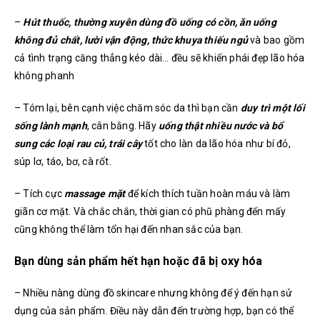
–
Hút thuốc, thường xuyên dùng đồ uống có cồn, ăn uống
không đủ chất, lười vận động, thức khuya thiếu ngủ
và bao gồm
cả tình trạng căng thẳng kéo dài… đều sẽ khiến phái đẹp lão hóa
không phanh
– Tóm lại, bên cạnh việc chăm sóc da thì bạn cần
duy trì một lối
sống lành mạnh
, cân bằng. Hãy
uống thật nhiều nước và bổ
sung các loại rau củ, trái cây
tốt cho làn da lão hóa như bí đỏ,
súp lơ, táo, bơ, cà rốt.
– Tích cực
massage mặt
để kích thích tuần hoàn máu và làm
giãn cơ mặt. Và chắc chắn, thời gian có phũ phàng đến mấy
cũng không thể làm tổn hại đến nhan sắc của bạn.
Bạn dùng sản phẩm hết hạn hoặc đã bị oxy hóa
– Nhiều nàng dùng đồ skincare nhưng không để ý đến hạn sử
dụng của sản phẩm. Điều này dẫn đến trường hợp, bạn có thể