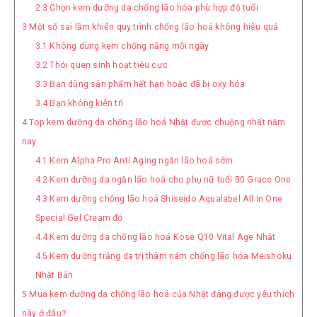
2.3
Chọn kem dưỡng da chống lão hóa phù hợp độ tuổi
3
Một số sai lầm khiến quy trình chống lão hoá không hiệu quả
3.1
Không dùng kem chống nắng mỗi ngày
3.2
Thói quen sinh hoạt tiêu cực
3.3
Bạn dùng sản phẩm hết hạn hoặc đã bị oxy hóa
3.4
Bạn không kiên trì
4
Top kem dưỡng da chống lão hoá Nhật được chuộng nhất năm
nay
4.1
Kem Alpha Pro Anti Aging ngăn lão hoá sớm
4.2
Kem dưỡng da ngăn lão hoá cho phụ nữ tuổi 50 Grace One
4.3
Kem dưỡng chống lão hoá Shiseido Aqualabel All in One
Special Gel Cream đỏ
4.4
Kem dưỡng da chống lão hoá Kose Q10 Vital Age Nhật
4.5
Kem dưỡng trắng da trị thâm nám chống lão hóa Meishoku
Nhật Bản
5
Mua kem dưỡng da chống lão hoá của Nhật đang được yêu thích
này ở đâu?