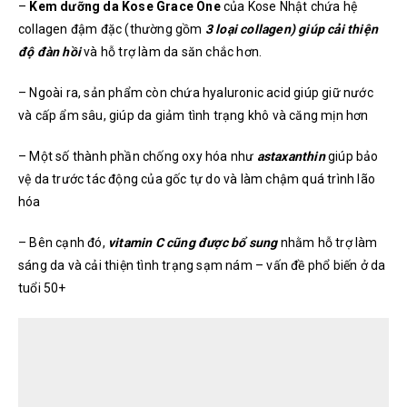
–
Kem dưỡng da Kose Grace One
của Kose Nhật
chứa hệ
collagen đậm đặc (thường gồm
3 loại collagen) giúp cải thiện
độ đàn hồi
và hỗ trợ làm da săn chắc hơn.
– Ngoài ra, sản phẩm còn chứa hyaluronic acid giúp giữ nước
và cấp ẩm sâu, giúp da giảm tình trạng khô và căng mịn hơn
– Một số thành phần chống oxy hóa như
astaxanthin
giúp bảo
vệ da trước tác động của gốc tự do và làm chậm quá trình lão
hóa
– Bên cạnh đó,
vitamin C cũng được bổ sung
nhằm hỗ trợ làm
sáng da và cải thiện tình trạng sạm nám – vấn đề phổ biến ở da
tuổi 50+