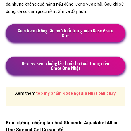
da nhưng không quá nặng nếu dùng lượng vừa phải. Sau khi sử
dụng, da có cảm giác mềm, ẩm và đầy hơn.
Xem kem chống lão hoá tuổi trung niên Kose Grace
One
Review kem chống lão hoá cho tuổi trung niên
Grace One Nhật
Xem thêm
top mỹ phẩm Kose nội địa Nhật bán chạy
Kem dưỡng chống lão hoá Shiseido Aqualabel All in
One Special Gel Cream đỏ