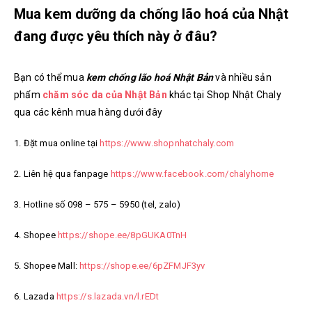
Mua kem dưỡng da chống lão hoá của Nhật
đang được yêu thích này ở đâu?
Bạn có thể mua
kem chống lão hoá Nhật Bản
và nhiều sản
phẩm
chăm sóc da của Nhật Bản
khác tại Shop Nhật Chaly
qua các kênh mua hàng dưới đây
1. Đặt mua online tại
https://www.shopnhatchaly.com
2. Liên hệ qua fanpage
https://www.facebook.com/chalyhome
3. Hotline số 098 – 575 – 5950 (tel, zalo)
4. Shopee
https://shope.ee/8pGUKA0TnH
5. Shopee Mall:
https://shope.ee/6pZFMJF3yv
6. Lazada
https://s.lazada.vn/l.rEDt