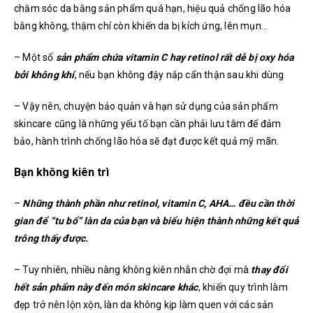
chăm sóc da bằng sản phẩm quá hạn, hiệu quả chống lão hóa
bằng không, thậm chí còn khiến da bị kích ứng, lên mụn…
– Một số
sản phẩm chứa vitamin C hay retinol rất dễ bị oxy hóa
bởi không khí
, nếu bạn không đậy nắp cẩn thận sau khi dùng
– Vậy nên, chuyện bảo quản và hạn sử dụng của sản phẩm
skincare cũng là những yếu tố bạn cần phải lưu tâm để đảm
bảo, hành trình chống lão hóa sẽ đạt được kết quả mỹ mãn.
Bạn không kiên trì
–
Những thành phần như retinol, vitamin C, AHA… đều cần thời
gian để “tu bổ” làn da của bạn và biểu hiện thành những kết quả
trông thấy được.
– Tuy nhiên, nhiều nàng không kiên nhẫn chờ đợi mà
thay đổi
hết sản phẩm này đến món skincare khác
, khiến quy trình làm
đẹp trở nên lộn xộn, làn da không kịp làm quen với các sản