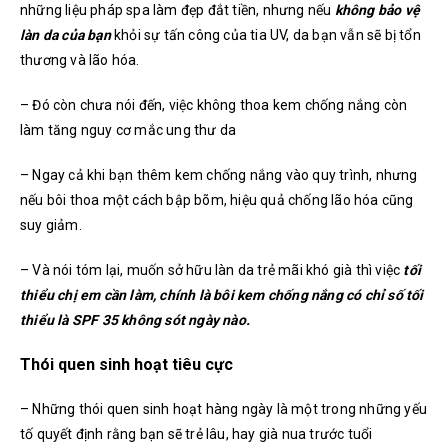
những liệu pháp spa làm đẹp đắt tiền, nhưng nếu
không bảo vệ
làn da của bạn
khỏi sự tấn công của tia UV, da bạn vẫn sẽ bị tổn
thương và lão hóa.
– Đó còn chưa nói đến, việc không thoa kem chống nắng còn
làm tăng nguy cơ mắc ung thư da
– Ngay cả khi bạn thêm kem chống nắng vào quy trình, nhưng
nếu bôi thoa một cách bập bõm, hiệu quả chống lão hóa cũng
suy giảm.
– Và nói tóm lại, muốn sở hữu làn da trẻ mãi khó già thì việc
tối
thiểu chị em cần làm, chính là bôi kem chống nắng có chỉ số tối
thiểu là SPF 35 không sót ngày nào.
Thói quen sinh hoạt tiêu cực
– Những thói quen sinh hoạt hàng ngày là một trong những yếu
tố quyết định rằng bạn sẽ trẻ lâu, hay già nua trước tuổi