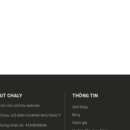
UT CHALY
THÔNG TIN
 tin chủ sở hữu website
Giới thiệu
Blog
ở hữu: HỘ KINH DOANH NHƯ NHƯ Ý
Giảm giá
chứng nhận số: 41A8045846