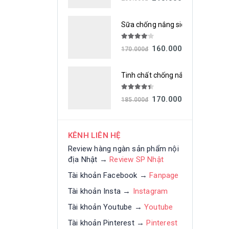
Sữa chống nắng siêu chống thấm
4.00
out of 5
160.000
đ
170.000
đ
Tinh chất chống nắng siêu chốn
4.33
out of 5
170.000
đ
185.000
đ
KÊNH LIÊN HỆ
Review hàng ngàn sản phẩm nội
địa Nhật →
Review SP Nhật
Tài khoản Facebook →
Fanpage
Tài khoản Insta →
Instagram
Tài khoản Youtube →
Youtube
Tài khoản Pinterest →
Pinterest