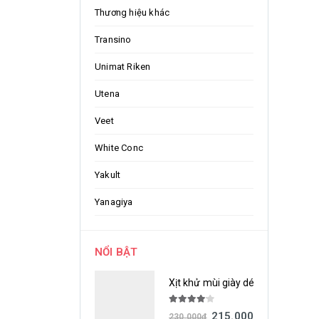
Thương hiệu khác
Transino
Unimat Riken
Utena
Veet
White Conc
Yakult
Yanagiya
NỔI BẬT
Xịt khử mùi giày dép Nonsmel H
4.00
out of 5
215.000
đ
230.000
đ