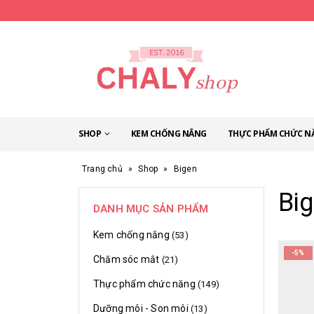
SHOP
KEM CHỐNG NẮNG
THỰC PHẨM CHỨC N
Trang chủ
»
Shop
»
Bigen
Bi
DANH MỤC SẢN PHẨM
Kem chống nắng
(53)
-5%
Chăm sóc mắt
(21)
Thực phẩm chức năng
(149)
Dưỡng môi - Son môi
(13)