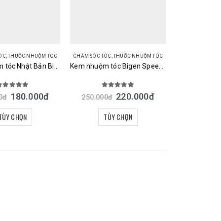
ÓC
,
THUỐC NHUỘM TÓC
CHĂM SÓC TÓC
,
THUỐC NHUỘM TÓC
Kem nhuộm tóc Nhật Bản Bigen Hoyu Cream Tone phủ bạc thảo dược
Kem nhuộm tóc Bigen Speedy Color Cream Nhật Bản dạng tuýp
.00
out of 5
5.00
out of 5
180.000
đ
220.000
đ
0
đ
250.000
đ
TÙY CHỌN
TÙY CHỌN