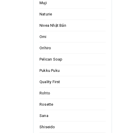
Muji
Naturie
Nivea Nhật Bản
Omi
Orihiro
Pelican Soap
Pukku Puku
Quality First
Rohto
Rosette
Sana
Shiseido