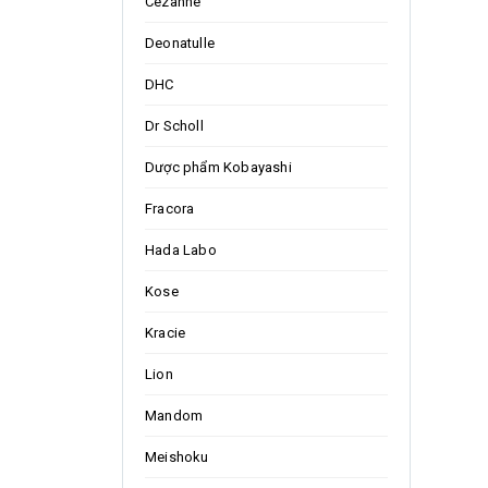
Cezanne
Deonatulle
DHC
Dr Scholl
Dược phẩm Kobayashi
Fracora
Hada Labo
Kose
Kracie
Lion
Mandom
Meishoku