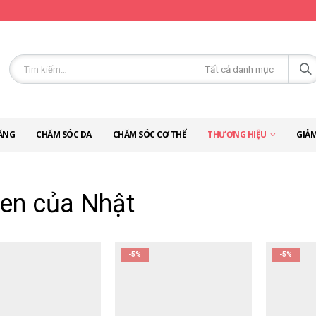
ĂNG
CHĂM SÓC DA
CHĂM SÓC CƠ THỂ
THƯƠNG HIỆU
GIẢM
gen của Nhật
-5%
-5%