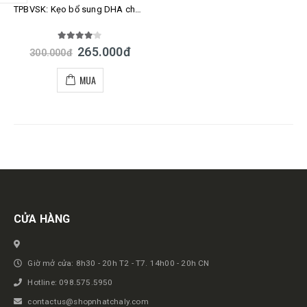
TPBVSK: Kẹo bổ sung DHA cho bé Unimat Riken Nhật
4.00
out of 5
265.000
đ
300.000
đ
MUA
Get in touch
CỬA HÀNG
Giờ mở cửa: 8h30 - 20h T2 - T7. 14h00 - 20h CN
Hotline: 098.575.5950
contactus@shopnhatchaly.com