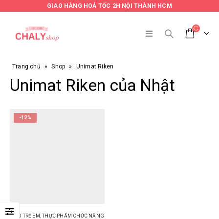
GIAO HÀNG HOẢ TỐC 2H NỘI THÀNH HCM
Trang chủ
»
Shop
»
Unimat Riken
Unimat Riken của Nhật
-12%
CHO TRẺ EM
,
THỰC PHẨM CHỨC NĂNG