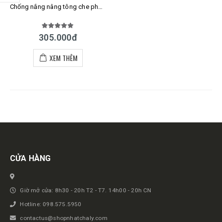
Chống nắng nâng tông che phủ Illumi Skin UV Essence mẫu mới
5.00
out of 5
305.000
đ
XEM THÊM
Get in touch
CỬA HÀNG
Giờ mở cửa: 8h30 - 20h T2 - T7. 14h00 - 20h CN
Hotline: 098.575.5950
contactus@shopnhatchaly.com