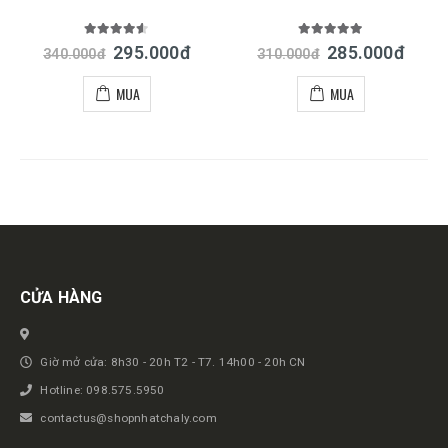
4.50
out of 5
5.00
out of 5
295.000
đ
285.000
đ
340.000
đ
310.000
đ
MUA
MUA
Get in touch
CỬA HÀNG
Giờ mở cửa: 8h30 - 20h T2 - T7. 14h00 - 20h CN
Hotline: 098.575.5950
contactus@shopnhatchaly.com