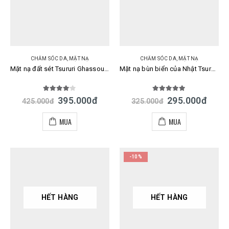
CHĂM SÓC DA
,
MẶT NẠ
CHĂM SÓC DA
,
MẶT NẠ
Mặt nạ đất sét Tsururi Ghassoul Mineral Clay Pack cải thiện mụn đầu đen Nhật
Mặt nạ bùn biển của Nhật Tsururi Mild Sea Clay Pack màu xanh
4.00
out of 5
5.00
out of 5
395.000
đ
295.000
đ
425.000
đ
325.000
đ
MUA
MUA
-10%
HẾT HÀNG
HẾT HÀNG