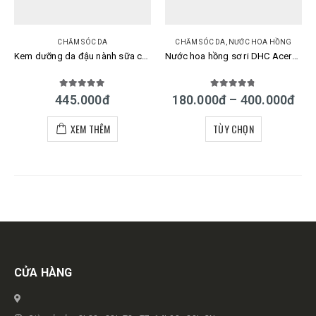
CHĂM SÓC DA
CHĂM SÓC DA
,
NƯỚC HOA HỒNG
Kem dưỡng da đậu nành sữa chua se khít lỗ chân lông Bijin Dofu All in One
Nước hoa hồng sơ ri DHC Acerola Lotion của Nhật
5.00
out of 5
4.67
out of 5
445.000
đ
180.000
đ
–
400.000
đ
XEM THÊM
TÙY CHỌN
Get in touch
CỬA HÀNG