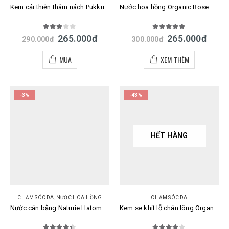
Kem cải thiện thâm nách Pukku Puku Bubble Soda Pack Nhật
Nước hoa hồng Organic Rose Meishoku se khít lỗ chân lông 200ml
3.00
out of 5
5.00
out of 5
265.000
đ
265.000
đ
290.000
đ
300.000
đ
MUA
XEM THÊM
-3%
-43%
HẾT HÀNG
CHĂM SÓC DA
,
NƯỚC HOA HỒNG
CHĂM SÓC DA
Nước cân bằng Naturie Hatomugi Skin Conditioner 500ml Nhật
Kem se khít lỗ chân lông Organic Rose Meishoku Conditioning Gel 90gr