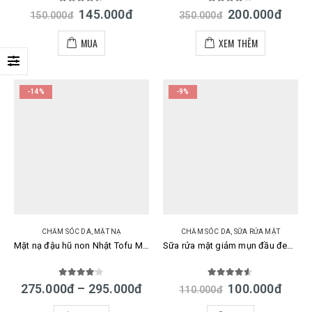
4.33
out of 5
4.00
out of 5
145.000
đ
200.000
đ
150.000
đ
350.000
đ
MUA
XEM THÊM
-14%
-9%
CHĂM SÓC DA
,
MẶT NẠ
CHĂM SÓC DA
,
SỮA RỬA MẶT
Mặt nạ đậu hũ non Nhật Tofu Moritaya Mask Nhật
Sữa rửa mặt giảm mụn đầu đen Rosette bùn khoáng Nhật
4.00
out of 5
4.50
out of 5
275.000
đ
–
295.000
đ
100.000
đ
110.000
đ