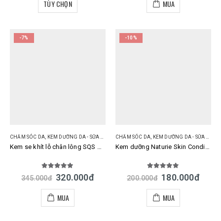
TÙY CHỌN
MUA
-7%
-10%
CHĂM SÓC DA
,
KEM DƯỠNG DA - SỮA DƯỠNG DA
CHĂM SÓC DA
,
KEM DƯỠNG DA - SỮA DƯỠNG DA
Kem se khít lỗ chân lông SQS Deep Concentrate Extra Moisture Essence Nhật Bản
Kem dưỡng Naturie Skin Conditioning Gel Nhật Bản 180g
5.00
out of 5
5.00
out of 5
320.000
đ
180.000
đ
345.000
đ
200.000
đ
MUA
MUA