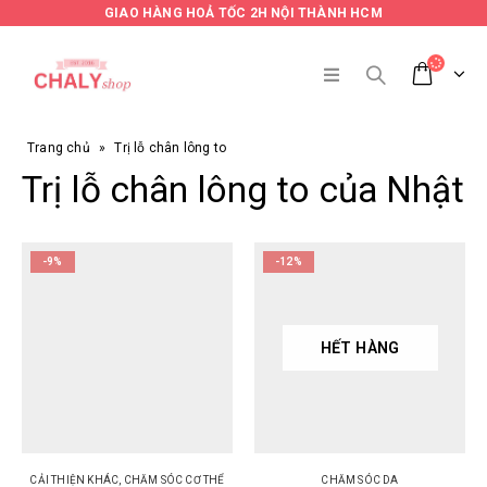
GIAO HÀNG HOẢ TỐC 2H NỘI THÀNH HCM
Trang chủ
»
Trị lỗ chân lông to
Trị lỗ chân lông to của Nhật
-9%
-12%
HẾT HÀNG
CẢI THIỆN KHÁC
,
CHĂM SÓC CƠ THỂ
CHĂM SÓC DA