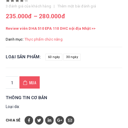
4.33
out of 5
3
đánh giá của khách hàng
|
Thêm một bài đánh giá
235.000
đ
–
280.000
đ
Review viên DHA 510 EPA 110 DHC nội địa Nhật
>>
Danh mục:
Thực phẩm chức năng
LOẠI SẢN PHẨM
60 ngày
30 ngày
MUA
THÔNG TIN CƠ BẢN
Loại da:
CHIA SẺ