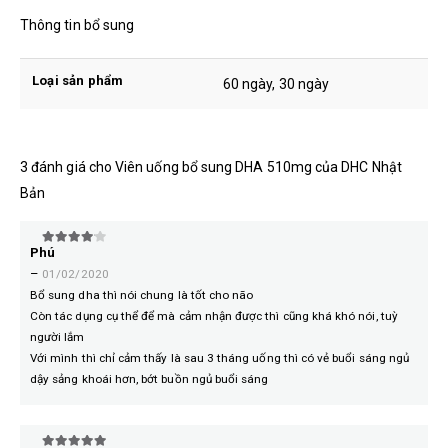
Thông tin bổ sung
Loại sản phẩm
60 ngày, 30 ngày
3 đánh giá cho
Viên uống bổ sung DHA 510mg của DHC Nhật
Bản
Phú
4
trên 5
–
01/02/2020
Bổ sung dha thì nói chung là tốt cho não
Còn tác dụng cụ thể để mà cảm nhận được thì cũng khá khó nói, tuỳ
người lắm
Với mình thì chỉ cảm thấy là sau 3 tháng uống thì có vẻ buổi sáng ngủ
dậy sảng khoái hơn, bớt buồn ngủ buổi sáng