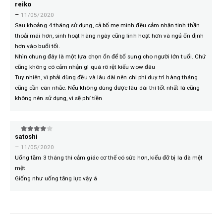
reiko
5
trên 5
–
11/05/2020
Sau khoảng 4 tháng sử dụng, cả bố mẹ mình đều cảm nhận tinh thần
thoải mái hơn, sinh hoạt hàng ngày cũng linh hoạt hơn và ngủ ổn định
hơn vào buổi tối.
Nhìn chung đây là một lựa chọn ổn để bổ sung cho người lớn tuổi. Chứ
cũng không có cảm nhận gì quá rõ rệt kiểu wow đâu
Tuy nhiên, vì phải dùng đều và lâu dài nên chi phí duy trì hàng tháng
cũng cần cân nhắc. Nếu không dùng được lâu dài thì tốt nhất là cũng
không nên sử dụng, vì sẽ phí tiền
satoshi
4
trên 5
–
11/05/2020
Uống tầm 3 tháng thì cảm giác cơ thể có sức hơn, kiểu đỡ bị la đà mệt
mệt
Giống như uống tăng lực vậy á