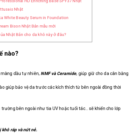
 Professional HD Enriching Base SPF37 Nhật
ttusais Nhật
a White Beauty Serum in Foundation
Cream Bison Nhật Bản mẫu mới
của Nhật Bản cho da khô này ở đâu?
hế nào?
p màng dầu tự nhiên,
NMF và Ceramide
, giúp giữ cho da cân bằng
o giúp bảo vệ da trước các kích thích từ bên ngoài đồng thời
 trường bên ngoài như tia UV hoặc tuổi tác… sẽ khiến cho lớp
ị khô ráp và nứt nẻ.