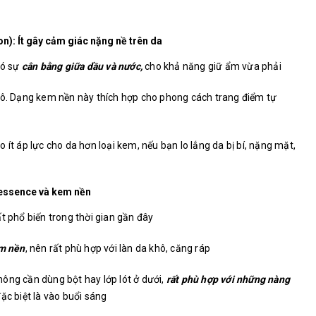
): Ít gây cảm giác nặng nề trên da
có sự
cân bằng giữa dầu và nước,
cho khả năng giữ ẩm vừa phải
hô. Dạng kem nền này thích hợp cho phong cách trang điểm tự
 ít áp lực cho da hơn loại kem, nếu bạn lo lắng da bị bí, nặng mặt,
 essence và kem nền
t phổ biến trong thời gian gần đây
em nền
, nên rất phù hợp với làn da khô, căng ráp
ông cần dùng bột hay lớp lót ở dưới,
rất phù hợp với những nàng
đặc biệt là vào buổi sáng