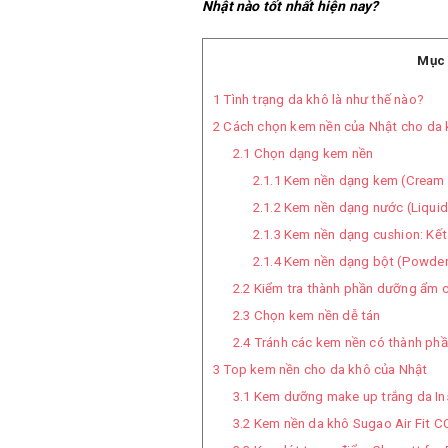
Nhật nào tốt nhất hiện nay?
Mục 
1
Tình trạng da khô là như thế nào?
2
Cách chọn kem nền của Nhật cho da 
2.1
Chọn dạng kem nền
2.1.1
Kem nền dạng kem (Cream F
2.1.2
Kem nền dạng nước (Liquid 
2.1.3
Kem nền dạng cushion: Kết
2.1.4
Kem nền dạng bột (Powder 
2.2
Kiểm tra thành phần dưỡng ẩm 
2.3
Chọn kem nền dễ tán
2.4
Tránh các kem nền có thành phầ
3
Top kem nền cho da khô của Nhật
3.1
Kem dưỡng make up trắng da In
3.2
Kem nền da khô Sugao Air Fit C