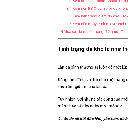
3.3
Kem lót trang điểm Chacott for
3.4
Kem nền BB Cream cho da khô E
3.5
Kem nền trang điểm da khô Senk
3.6
Kem nền Baby Pink BB Mineral 
4
Mua các kem nền trang điểm nội địa 
Tình trạng da khô là như t
Làn da bình thường sẽ luôn có một lớ
Đồng thời đóng vai trò như một hàng rà
khoá ẩm giữ ẩm cho làn da
Tuy nhiên, với những tác động của môi
màng bảo vệ này ngày một mỏng đi
Do đó
da sẽ bắt đầu khô, yếu hơn, dễ b