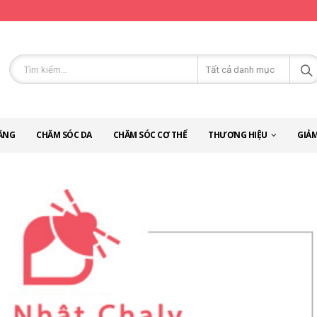
ĂNG
CHĂM SÓC DA
CHĂM SÓC CƠ THỂ
THƯƠNG HIỆU
GIẢM