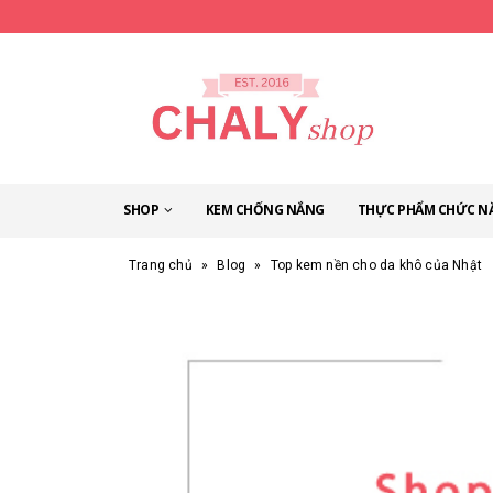
SHOP
KEM CHỐNG NẮNG
THỰC PHẨM CHỨC N
Trang chủ
»
Blog
»
Top kem nền cho da khô của Nhật